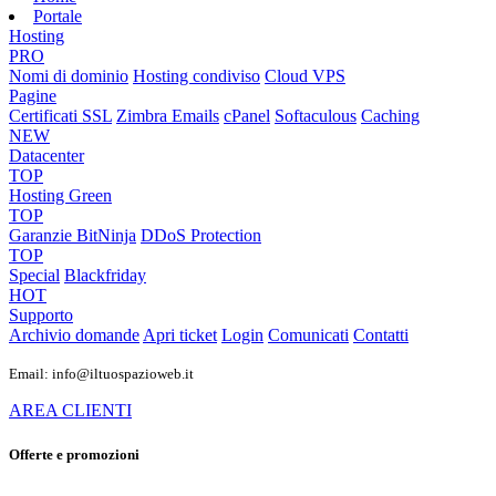
Portale
Hosting
PRO
Nomi di dominio
Hosting condiviso
Cloud VPS
Pagine
Certificati SSL
Zimbra Emails
cPanel
Softaculous
Caching
NEW
Datacenter
TOP
Hosting Green
TOP
Garanzie
BitNinja
DDoS Protection
TOP
Special
Blackfriday
HOT
Supporto
Archivio domande
Apri ticket
Login
Comunicati
Contatti
Email: info@iltuospazioweb.it
AREA CLIENTI
Offerte e promozioni