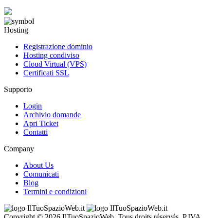
Hosting
Registrazione dominio
Hosting condiviso
Cloud Virtual (VPS)
Certificati SSL
Supporto
Login
Archivio domande
Apri Ticket
Contatti
Company
About Us
Comunicati
Blog
Termini e condizioni
Copyright © 2026 IlTuoSpazioWeb. Tous droits réservés. P.IVA