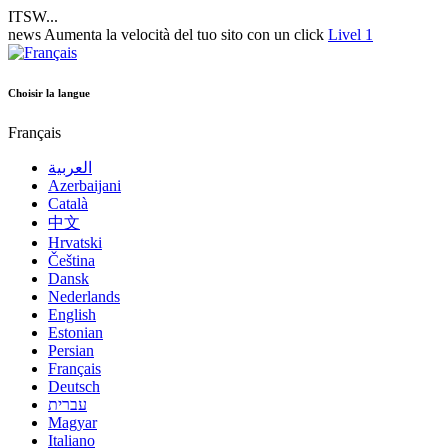
ITSW...
news
Aumenta la velocità del tuo sito con un click
Livel 1
Choisir la langue
Français
العربية
Azerbaijani
Català
中文
Hrvatski
Čeština
Dansk
Nederlands
English
Estonian
Persian
Français
Deutsch
עברית
Magyar
Italiano