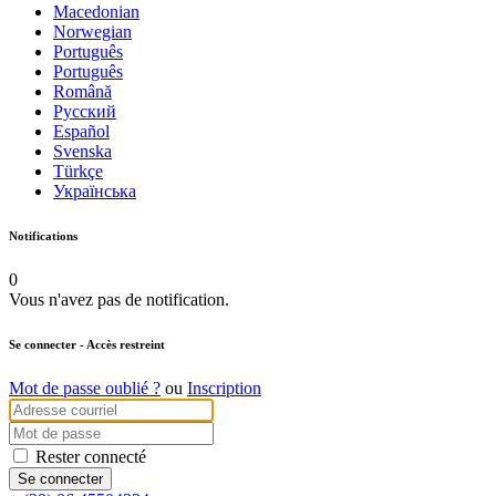
Macedonian
Norwegian
Português
Português
Română
Русский
Español
Svenska
Türkçe
Українська
Notifications
0
Vous n'avez pas de notification.
Se connecter
- Accès restreint
Mot de passe oublié ?
ou
Inscription
Rester connecté