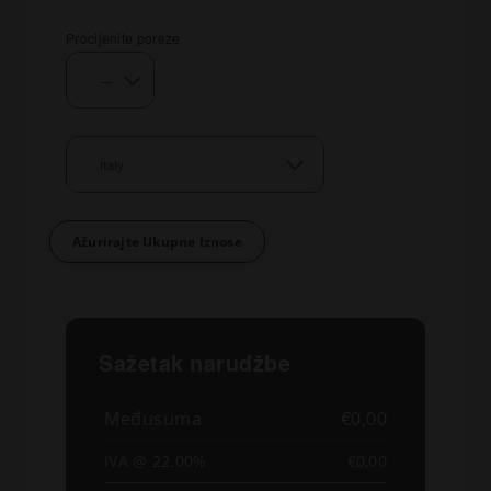
Procijenite poreze
Ažurirajte Ukupne Iznose
Sažetak narudžbe
Međusuma
€0,00
IVA @ 22.00%
€0,00