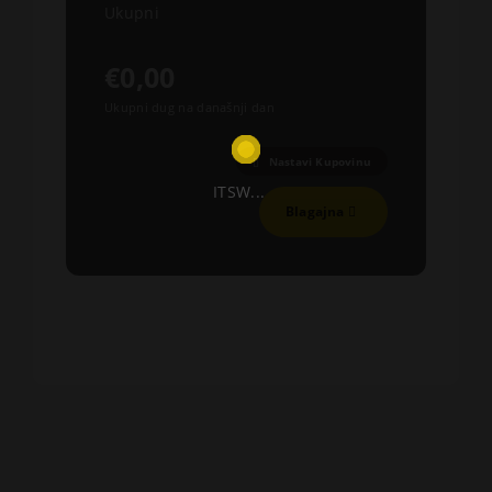
Ukupni
€0,00
Ukupni dug na današnji dan
Nastavi Kupovinu
ITSW...
Blagajna