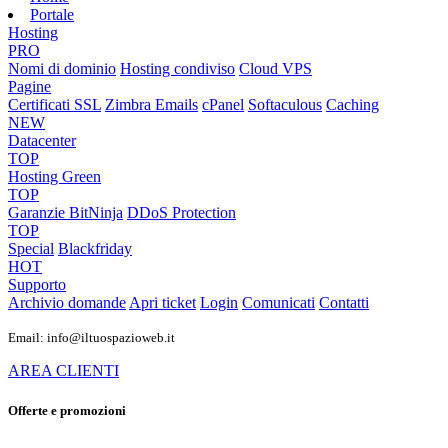
Portale
Hosting
PRO
Nomi di dominio
Hosting condiviso
Cloud VPS
Pagine
Certificati SSL
Zimbra Emails
cPanel
Softaculous
Caching
NEW
Datacenter
TOP
Hosting Green
TOP
Garanzie
BitNinja
DDoS Protection
TOP
Special
Blackfriday
HOT
Supporto
Archivio domande
Apri ticket
Login
Comunicati
Contatti
Email: info@iltuospazioweb.it
AREA CLIENTI
Offerte e promozioni