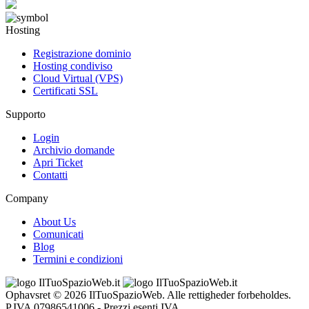
Hosting
Registrazione dominio
Hosting condiviso
Cloud Virtual (VPS)
Certificati SSL
Supporto
Login
Archivio domande
Apri Ticket
Contatti
Company
About Us
Comunicati
Blog
Termini e condizioni
Ophavsret © 2026 IlTuoSpazioWeb. Alle rettigheder forbeholdes.
P.IVA 07986541006 - Prezzi esenti IVA