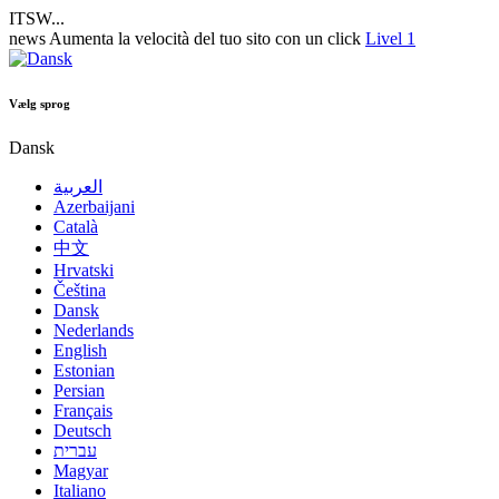
ITSW...
news
Aumenta la velocità del tuo sito con un click
Livel 1
Vælg sprog
Dansk
العربية
Azerbaijani
Català
中文
Hrvatski
Čeština
Dansk
Nederlands
English
Estonian
Persian
Français
Deutsch
עברית
Magyar
Italiano