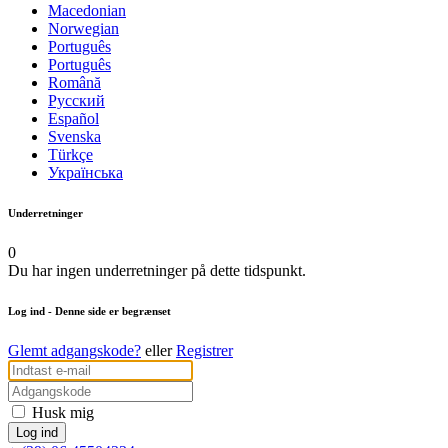
Macedonian
Norwegian
Português
Português
Română
Русский
Español
Svenska
Türkçe
Українська
Underretninger
0
Du har ingen underretninger på dette tidspunkt.
Log ind
- Denne side er begrænset
Glemt adgangskode?
eller
Registrer
Husk mig