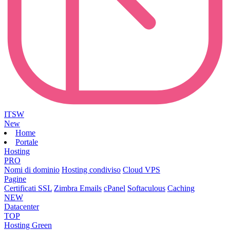
ITSW
New
Home
Portale
Hosting
PRO
Nomi di dominio
Hosting condiviso
Cloud VPS
Pagine
Certificati SSL
Zimbra Emails
cPanel
Softaculous
Caching
NEW
Datacenter
TOP
Hosting Green