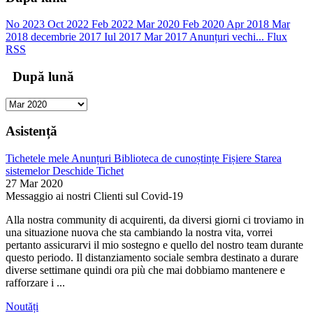
No 2023
Oct 2022
Feb 2022
Mar 2020
Feb 2020
Apr 2018
Mar
2018
decembrie 2017
Iul 2017
Mar 2017
Anunțuri vechi...
Flux
RSS
După lună
Asistență
Tichetele mele
Anunțuri
Biblioteca de cunoștințe
Fișiere
Starea
sistemelor
Deschide Tichet
27 Mar 2020
Messaggio ai nostri Clienti sul Covid-19
Alla nostra community di acquirenti, da diversi giorni ci troviamo in
una situazione nuova che sta cambiando la nostra vita, vorrei
pertanto assicurarvi il mio sostegno e quello del nostro team durante
questo periodo. Il distanziamento sociale sembra destinato a durare
diverse settimane quindi ora più che mai dobbiamo mantenere e
rafforzare i ...
Noutăți