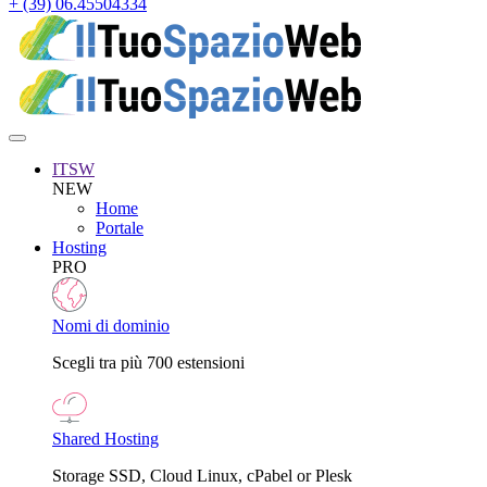
+ (39) 06.45504334
ITSW
NEW
Home
Portale
Hosting
PRO
Nomi di dominio
Scegli tra più 700 estensioni
Shared Hosting
Storage SSD, Cloud Linux, cPabel or Plesk