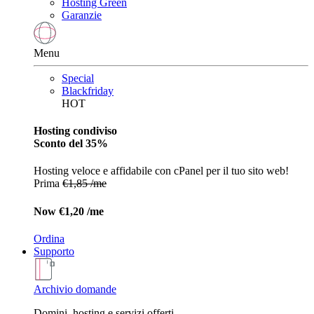
Hosting Green
Garanzie
Menu
Special
Blackfriday
HOT
Hosting condiviso
Sconto del 35%
Hosting veloce e affidabile con cPanel per il tuo sito web!
Prima
€1,85 /me
Now
€1,20 /me
Ordina
Supporto
Archivio domande
Domini, hosting e servizi offerti