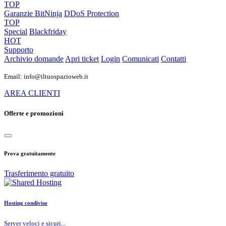
TOP
Garanzie
BitNinja
DDoS Protection
TOP
Special
Blackfriday
HOT
Supporto
Archivio domande
Apri ticket
Login
Comunicati
Contatti
Email: info@iltuospazioweb.it
AREA CLIENTI
Offerte e promozioni
Prova gratuitamente
Trasferimento gratuito
Hosting condiviso
Server veloci e sicuri...