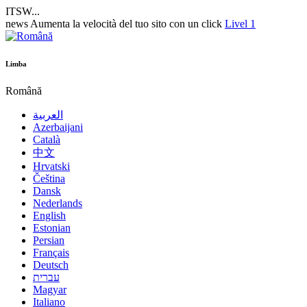
ITSW...
news
Aumenta la velocità del tuo sito con un click
Livel 1
Limba
Română
العربية
Azerbaijani
Català
中文
Hrvatski
Čeština
Dansk
Nederlands
English
Estonian
Persian
Français
Deutsch
עברית
Magyar
Italiano