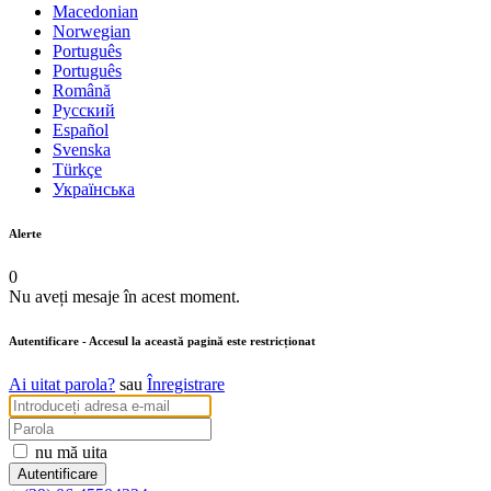
Macedonian
Norwegian
Português
Português
Română
Русский
Español
Svenska
Türkçe
Українська
Alerte
0
Nu aveți mesaje în acest moment.
Autentificare
- Accesul la această pagină este restricționat
Ai uitat parola?
sau
Înregistrare
nu mă uita