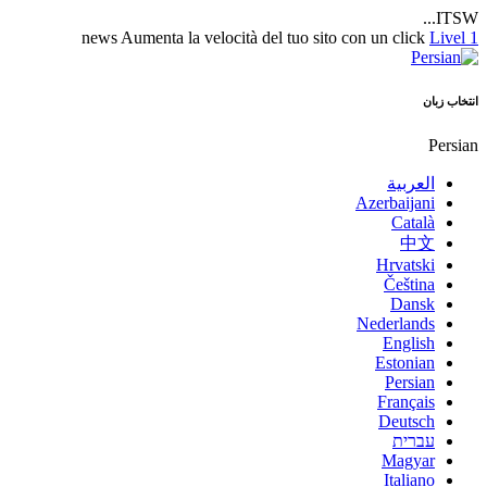
ITSW...
news
Aumenta la velocità del tuo sito con un click
Livel 1
انتخاب زبان
Persian
العربية
Azerbaijani
Català
中文
Hrvatski
Čeština
Dansk
Nederlands
English
Estonian
Persian
Français
Deutsch
עברית
Magyar
Italiano