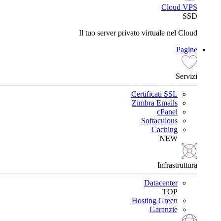
Cloud VPS
SSD
Il tuo server privato virtuale nel Cloud
Pagine
Servizi
Certificati SSL
Zimbra Emails
cPanel
Softaculous
Caching
NEW
Infrastruttura
Datacenter
TOP
Hosting Green
Garanzie