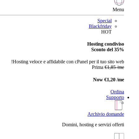
Menu
Special
Blackfriday
HOT
Hosting condiviso
Sconto del 35%
Hosting veloce e affidabile con cPanel per il tuo sito web!
Prima
€1,85 /me
Now
€1,20 /me
Ordina
Supporto
Archivio domande
Domini, hosting e servizi offerti