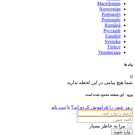
Macedonian
Norwegian
Português
Português
Română
Русский
Español
Svenska
Türkçe
Українська
پیام ها
0
شما هیچ پیامی در این لحظه ندارید
ورود
- این صفحه محدود شده است
رمز عبور را فراموش کرده اید؟
یا
ثبت نام
مرا به خاطر بسپار