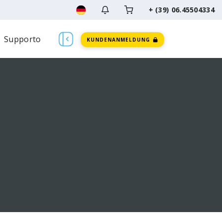
+ (39) 06.45504334
Supporto
KUNDENANMELDUNG