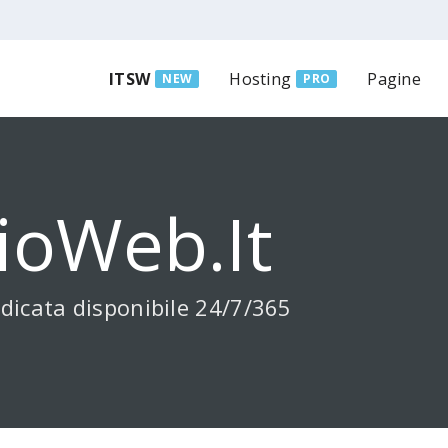
ITSW
Hosting
Pagine
NEW
PRO
ioWeb.it
dicata disponibile 24/7/365