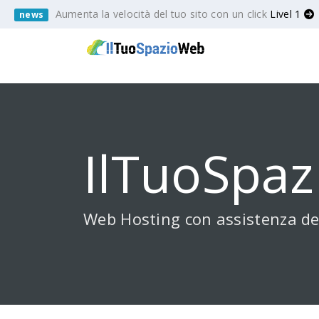
Aumenta la velocità del tuo sito con un click
Livel 1
news
IlTuoSpaz
Web Hosting con assistenza de