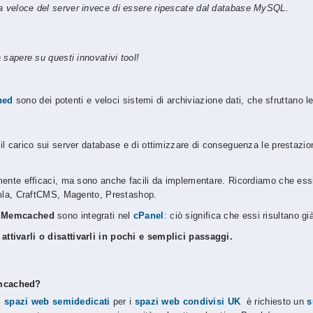
a veloce del server invece di essere ripescate dal database MySQL.
 sapere su questi innovativi tool!
hed
sono dei potenti e veloci sistemi di archiviazione dati, che sfruttano le
e il carico sui server database e di ottimizzare di conseguenza le prestazion
nte efficaci, ma sono anche facili da implementare. Ricordiamo che essi
la, CraftCMS, Magento, Prestashop.
e
Memcached
sono integrati nel
cPanel
: ciò significa che essi risultano g
ttivarli o disattivarli in pochi e semplici passaggi.
mcached?
i
spazi web semidedicati
per i
spazi web condivisi UK
è richiesto un
s