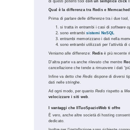
di questi potenti tool
con un semplice click
r
Qual è la differenza tra Redis e Memcache
Prima di parlare delle differenze tra i due too
si tratta in entrambi i casi di
software o
sono entrambi
sistemi NoSQL
entrambi memorizzano i dati nella mem
sono entrambi utilizzati per l’attività di
Veniamo alle differenze:
Redis
è più recente r
D’altra parte va anche rilevato che mentre
Red
cancellazione che tende a rimuovere i dati “più
Infine va detto che
Redis
dispone di diversi tip
dati nelle stringhe.
Ad ogni modo, per quanto
Redis
rispetto a
Me
velocizzare i siti web
.
I vantaggi che IlTuoSpazioWeb ti offre
È vero, anche altre società di hosting consento
dedicato.
Inoltre per l’installazione sono richieste con