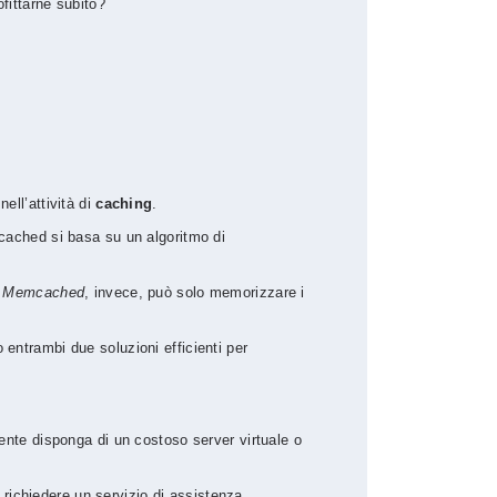
fittarne subito?
ell’attività di
caching
.
ached si basa su un algoritmo di
;
Memcached
, invece, può solo memorizzare i
entrambi due soluzioni efficienti per
liente disponga di un costoso server virtuale o
 richiedere un servizio di assistenza