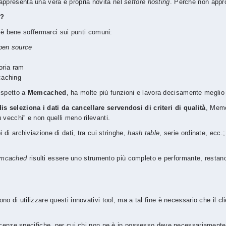
appresenta una vera e propria novità nel
settore hosting
. Perché non appro
d?
l, è bene soffermarci sui punti comuni:
pen source
oria ram
 caching
ispetto a
Memcached
, ha molte più funzioni e lavora decisamente meglio n
is seleziona i dati da cancellare servendosi di criteri di qualità
, Memc
 vecchi” e non quelli meno rilevanti.
i di archiviazione di dati, tra cui stringhe,
hash table
, serie ordinate, ecc.
mcached
risulti essere uno strumento più completo e performante, restano 
no di utilizzare questi innovativi tool, ma a tal fine è necessario che il c
oscenze specifiche, per cui chi non ne è in possesso deve necessariamente