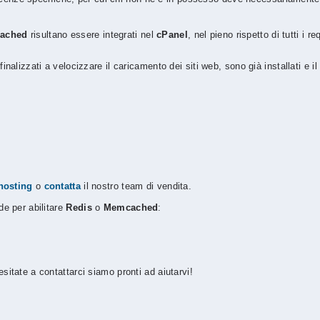
ached
risultano essere integrati nel
cPanel
, nel pieno rispetto di tutti i re
inalizzati a velocizzare il caricamento dei siti web, sono già installati e il 
hosting
o
contatta
il nostro team di vendita.
e per abilitare
Redis
o
Memcached
:
itate a contattarci siamo pronti ad aiutarvi!