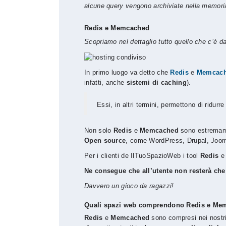
alcune query vengono archiviate nella memori
Redis e Memcached
Scopriamo nel dettaglio tutto quello che c’è da
In primo luogo va detto che
Redis
e
Memcac
infatti, anche
sistemi di caching
).
Essi, in altri termini, permettono di ridurr
Non solo
Redis
e
Memcached
sono estremame
Open source
, come WordPress, Drupal, Joom
Per i clienti de IlTuoSpazioWeb i tool
Redis
Ne consegue che all’utente non resterà che a
Davvero un gioco da ragazzi!
Quali spazi web comprendono Redis e Me
Redis
e
Memcached
sono compresi nei nostr