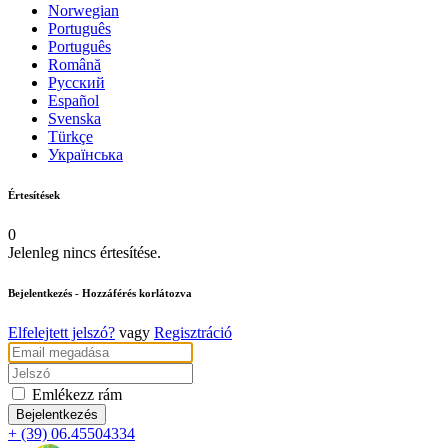
Norwegian
Português
Português
Română
Русский
Español
Svenska
Türkçe
Українська
Értesítések
0
Jelenleg nincs értesítése.
Bejelentkezés
- Hozzáférés korlátozva
Elfelejtett jelszó?
vagy
Regisztráció
Emlékezz rám
+ (39) 06.45504334