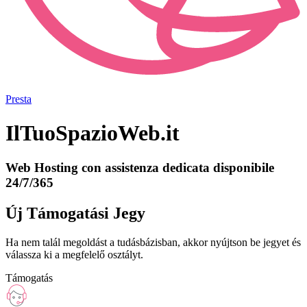
Presta
IlTuoSpazioWeb.it
Web Hosting con assistenza dedicata disponibile
24/7/365
Új Támogatási Jegy
Ha nem talál megoldást a tudásbázisban, akkor nyújtson be jegyet és
válassza ki a megfelelő osztályt.
Támogatás