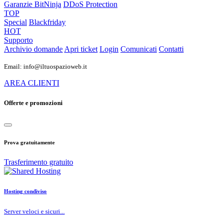
Garanzie
BitNinja
DDoS Protection
TOP
Special
Blackfriday
HOT
Supporto
Archivio domande
Apri ticket
Login
Comunicati
Contatti
Email: info@iltuospazioweb.it
AREA CLIENTI
Offerte e promozioni
Prova gratuitamente
Trasferimento gratuito
Hosting condiviso
Server veloci e sicuri...