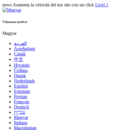
news
Aumenta la velocità del tuo sito con un click
Livel 1
Válasszon nyelvet
Magyar
العربية
Azerbaijani
Català
中文
Hrvatski
Čeština
Dansk
Nederlands
English
Estonian
Persian
Français
Deutsch
עברית
Magyar
Italiano
Macedonian