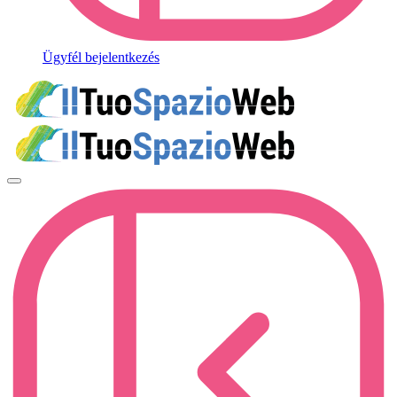
Ügyfél bejelentkezés