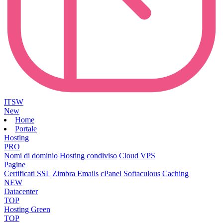
ITSW
New
Home
Portale
Hosting
PRO
Nomi di dominio
Hosting condiviso
Cloud VPS
Pagine
Certificati SSL
Zimbra Emails
cPanel
Softaculous
Caching
NEW
Datacenter
TOP
Hosting Green
TOP