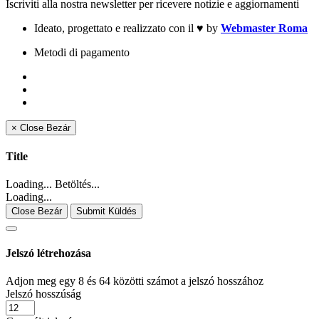
Iscriviti alla nostra newsletter per ricevere notizie e aggiornamenti
Ideato, progettato e realizzato con il
♥
by
Webmaster Roma
Metodi di pagamento
×
Close
Bezár
Title
Loading... Betöltés...
Loading...
Close Bezár
Submit Küldés
Jelszó létrehozása
Adjon meg egy 8 és 64 közötti számot a jelszó hosszához
Jelszó hosszúság