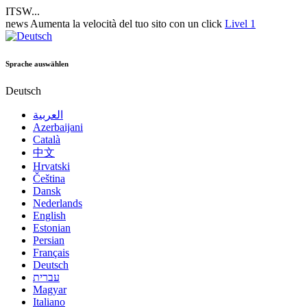
ITSW...
news
Aumenta la velocità del tuo sito con un click
Livel 1
Sprache auswählen
Deutsch
العربية
Azerbaijani
Català
中文
Hrvatski
Čeština
Dansk
Nederlands
English
Estonian
Persian
Français
Deutsch
עברית
Magyar
Italiano