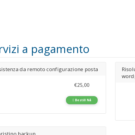
rvizi a pagamento
sistenza da remoto configurazione posta
Risol
word
€25,00
Bestill Nå
pristino backup