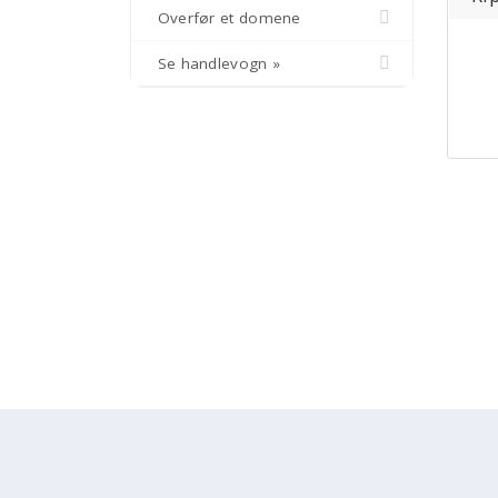
Overfør et domene
Se handlevogn »