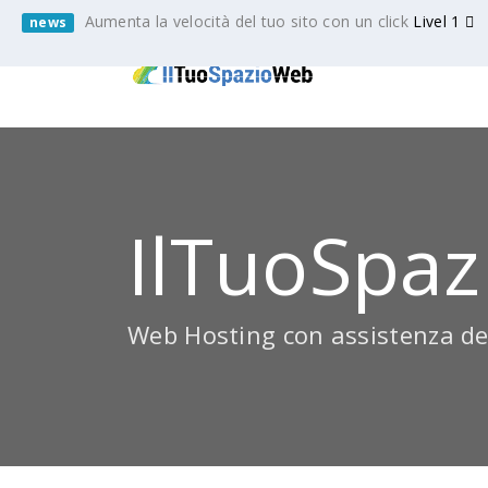
Aumenta la velocità del tuo sito con un click
Livel 1
news
IlTuoSpaz
Web Hosting con assistenza de