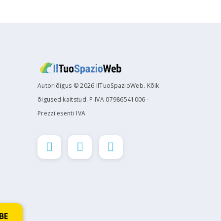
Autoriõigus © 2026 IlTuoSpazioWeb. Kõik
õigused kaitstud. P.IVA 07986541006 -
Prezzi esenti IVA