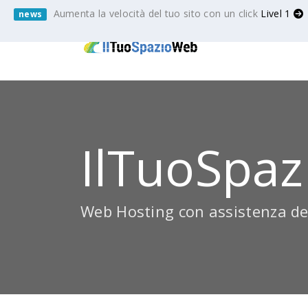
Aumenta la velocità del tuo sito con un click
Livel 1
news
IlTuoSpaz
Web Hosting con assistenza de