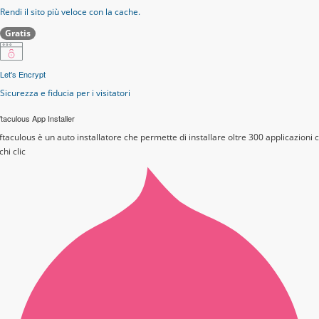
Rendi il sito più veloce con la cache.
Gratis
Let's Encrypt
Sicurezza e fiducia per i visitatori
taculous App Installer
ftaculous è un auto installatore che permette di installare oltre 300 applicazioni 
chi clic