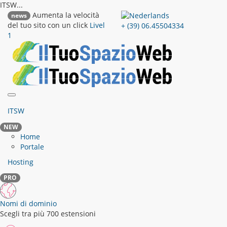
ITSW...
Aumenta la velocità
news
del tuo sito con un click
Livel
+ (39) 06.45504334
1
ITSW
NEW
Home
Portale
Hosting
PRO
Nomi di dominio
Scegli tra più 700 estensioni