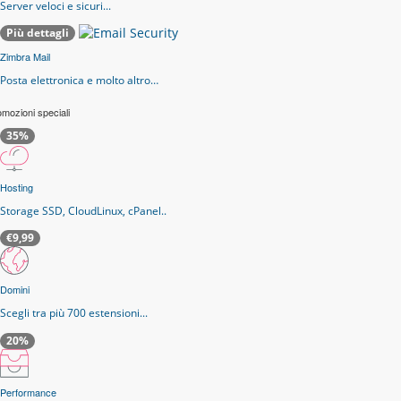
Server veloci e sicuri...
Più dettagli
Zimbra Mail
Posta elettronica e molto altro…
mozioni speciali
35%
Hosting
Storage SSD, CloudLinux, cPanel..
€9,99
Domini
Scegli tra più 700 estensioni...
20%
Performance