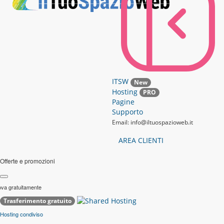
ITSW
New
Hosting
PRO
Pagine
Supporto
Email: info@iltuospazioweb.it
AREA CLIENTI
Offerte e promozioni
ova gratuitamente
Trasferimento gratuito
Hosting condiviso