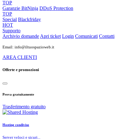
TOP
Garanzie
BitNinja
DDoS Protection
TOP
Special
Blackfriday
HOT
Supporto
Archivio domande
Apri ticket
Login
Comunicati
Contatti
Email: info@iltuospazioweb.it
AREA CLIENTI
Offerte e promozioni
Prova gratuitamente
Trasferimento gratuito
Hosting condiviso
Server veloci e sicuri...