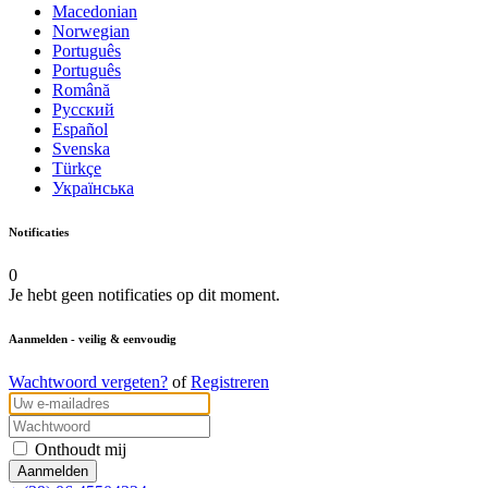
Macedonian
Norwegian
Português
Português
Română
Русский
Español
Svenska
Türkçe
Українська
Notificaties
0
Je hebt geen notificaties op dit moment.
Aanmelden
- veilig & eenvoudig
Wachtwoord vergeten?
of
Registreren
Onthoudt mij