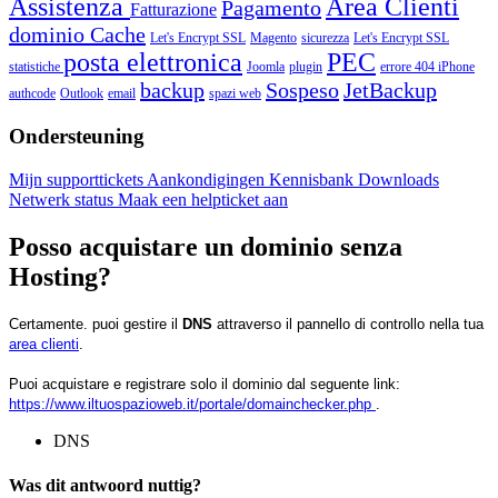
Assistenza
Area Clienti
Pagamento
Fatturazione
dominio
Cache
Let's Encrypt SSL
Magento
sicurezza
Let's Encrypt SSL
posta elettronica
PEC
statistiche
Joomla
plugin
errore 404
iPhone
backup
Sospeso
JetBackup
authcode
Outlook
email
spazi web
Ondersteuning
Mijn supporttickets
Aankondigingen
Kennisbank
Downloads
Netwerk status
Maak een helpticket aan
Posso acquistare un dominio senza
Hosting?
Certamente. puoi gestire il
DNS
attraverso il pannello di controllo nella tua
area clienti
.
Puoi acquistare e registrare solo il dominio dal seguente link:
https://www.iltuospazioweb.it/portale/domainchecker.php
.
DNS
Was dit antwoord nuttig?