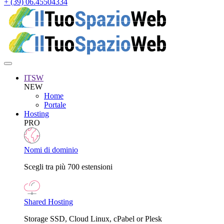
+ (39) 06.45504334
ITSW
NEW
Home
Portale
Hosting
PRO
Nomi di dominio
Scegli tra più 700 estensioni
Shared Hosting
Storage SSD, Cloud Linux, cPabel or Plesk