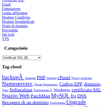
Certificati SSL
Email
Fatturazione
Guida all'hosting
Hosting Condiviso
Hosting Semidedicati
Nomi di dominio
Prevendita
Siti web
VPS
Categorieën
Tag-cloud
backupÂ
PHP
cPanel
Immagini
Orologio
Privacy protection
Nameservers,
Codice EPP,
dominio,
Private Nameservers,
Softaculous
certificato SSL
Wordpress,
Video
Trasferimento,Â
Spazio Web
MySQL
PatchMan
ftp
DNS
Upgrade
Recupero di un dominio
Trasferimento