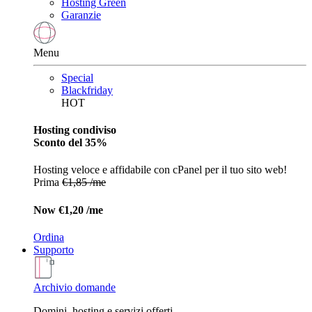
Hosting Green
Garanzie
Menu
Special
Blackfriday
HOT
Hosting condiviso
Sconto del 35%
Hosting veloce e affidabile con cPanel per il tuo sito web!
Prima
€1,85 /me
Now
€1,20 /me
Ordina
Supporto
Archivio domande
Domini, hosting e servizi offerti