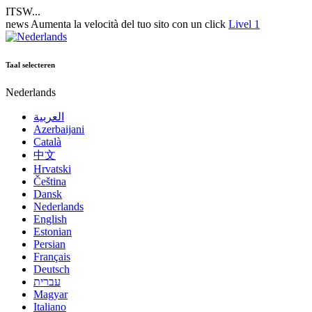
ITSW...
news
Aumenta la velocità del tuo sito con un click
Livel 1
Taal selecteren
Nederlands
العربية
Azerbaijani
Català
中文
Hrvatski
Čeština
Dansk
Nederlands
English
Estonian
Persian
Français
Deutsch
עברית
Magyar
Italiano