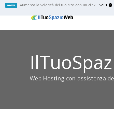
Aumenta la velocità del tuo sito con un click
Livel 1
news
IlTuoSpaz
Web Hosting con assistenza de