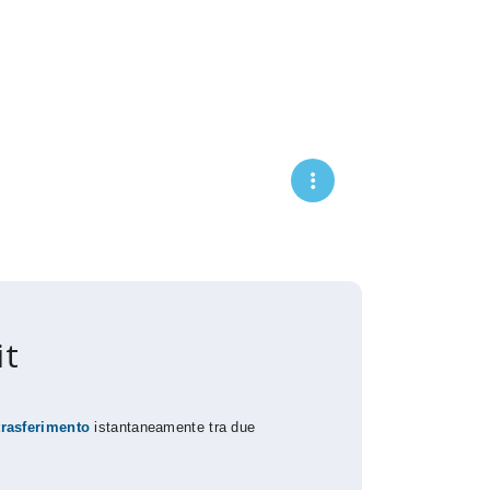
it
trasferimento
istantaneamente tra due