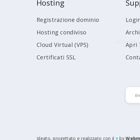
Hosting
Sup
Registrazione dominio
Logi
Hosting condiviso
Arch
Cloud Virtual (VPS)
Apri 
Certificati SSL
Cont
Ideato, progettato e realizzato con il
♥
by
Webm