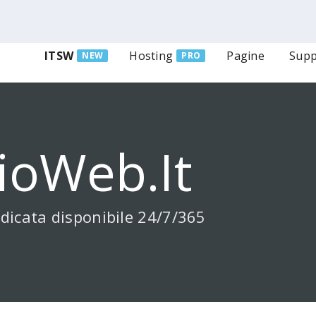
ITSW
Hosting
Pagine
Supp
NEW
PRO
ioWeb.it
dicata disponibile 24/7/365