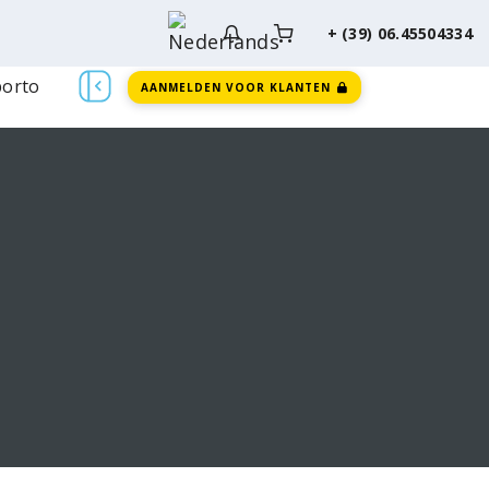
+ (39) 06.45504334
orto
AANMELDEN VOOR KLANTEN