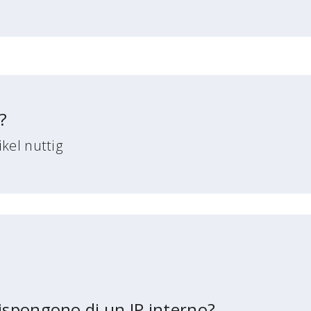
?
kel nuttig
 dispongono di un IP interno?