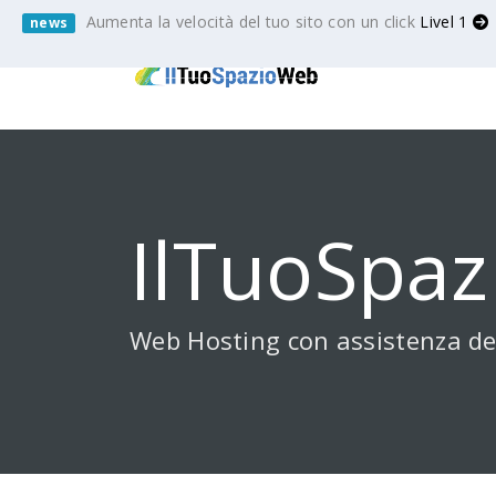
Aumenta la velocità del tuo sito con un click
Livel 1
news
IlTuoSpaz
Web Hosting con assistenza de