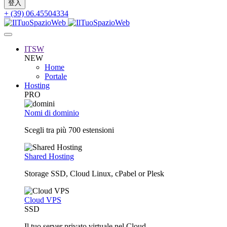
+ (39) 06.45504334
ITSW
NEW
Home
Portale
Hosting
PRO
Nomi di dominio
Scegli tra più 700 estensioni
Shared Hosting
Storage SSD, Cloud Linux, cPabel or Plesk
Cloud VPS
SSD
Il tuo server privato virtuale nel Cloud