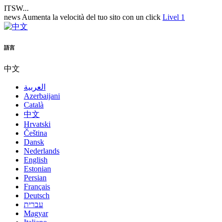
ITSW...
news
Aumenta la velocità del tuo sito con un click
Livel 1
語言
中文
العربية
Azerbaijani
Català
中文
Hrvatski
Čeština
Dansk
Nederlands
English
Estonian
Persian
Français
Deutsch
עברית
Magyar