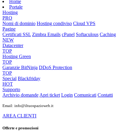
Home
Portale
Hosting
PRO
Nomi di dominio
Hosting condiviso
Cloud VPS
Pagine
Certificati SSL
Zimbra Emails
cPanel
Softaculous
Caching
NEW
Datacenter
TOP
Hosting Green
TOP
Garanzie
BitNinja
DDoS Protection
TOP
Special
Blackfriday
HOT
Supporto
Archivio domande
Apri ticket
Login
Comunicati
Contatti
Email: info@iltuospazioweb.it
AREA CLIENTI
Offerte e promozioni