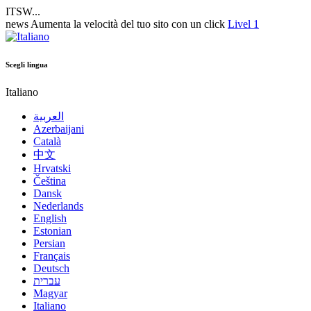
ITSW...
news
Aumenta la velocità del tuo sito con un click
Livel 1
Scegli lingua
Italiano
العربية
Azerbaijani
Català
中文
Hrvatski
Čeština
Dansk
Nederlands
English
Estonian
Persian
Français
Deutsch
עברית
Magyar
Italiano