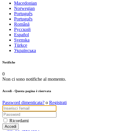
Macedonian
Norwegian
Português
Português
Română
Русский
Español
Svenska
Türkçe
Українська
Notifiche
0
Non ci sono notifiche al momento.
Accedi
- Questa pagina è riservata
Password dimenticata?
o
Registrati
Ricordami