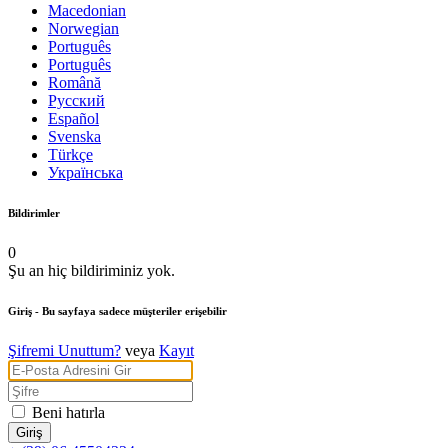
Macedonian
Norwegian
Português
Português
Română
Русский
Español
Svenska
Türkçe
Українська
Bildirimler
0
Şu an hiç bildiriminiz yok.
Giriş
- Bu sayfaya sadece müşteriler erişebilir
Şifremi Unuttum?
veya
Kayıt
Beni hatırla