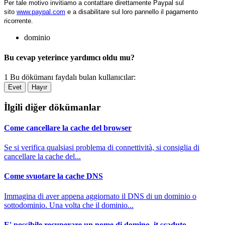
Per tale motivo invitiamo a contattare direttamente Paypal sul
sito
www.paypal.com
e a disabilitare sul loro pannello il pagamento
ricorrente.
dominio
Bu cevap yeterince yardımcı oldu mu?
1 Bu dökümanı faydalı bulan kullanıcılar:
Evet
Hayır
İlgili diğer dökümanlar
Come cancellare la cache del browser
Se si verifica qualsiasi problema di connettività, si consiglia di
cancellare la cache del...
Come svuotare la cache DNS
Immagina di aver appena aggiornato il DNS di un dominio o
sottodominio. Una volta che il dominio...
E' possibile recuperare un nome di domino .it scaduto