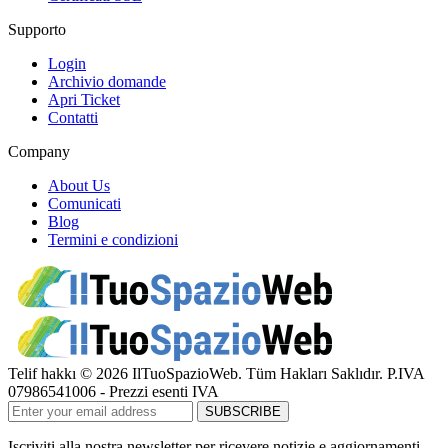
Supporto
Login
Archivio domande
Apri Ticket
Contatti
Company
About Us
Comunicati
Blog
Termini e condizioni
Telif hakkı © 2026 IlTuoSpazioWeb. Tüm Hakları Saklıdır. P.IVA
07986541006 - Prezzi esenti IVA
Iscriviti alla nostra newsletter per ricevere notizie e aggiornamenti