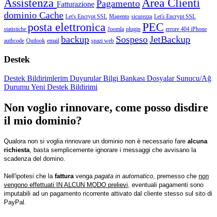
Assistenza
Area Clienti
Pagamento
Fatturazione
dominio
Cache
Let's Encrypt SSL
Magento
sicurezza
Let's Encrypt SSL
posta elettronica
PEC
statistiche
Joomla
plugin
errore 404
iPhone
backup
Sospeso
JetBackup
authcode
Outlook
email
spazi web
Destek
Destek Bildirimlerim
Duyurular
Bilgi Bankası
Dosyalar
Sunucu/Ağ
Durumu
Yeni Destek Bildirimi
Non voglio rinnovare, come posso disdire
il mio dominio?
Qualora non si voglia rinnovare un dominio non è necessario fare
alcuna
richiesta
, basta semplicemente ignorare i messaggi che avvisano la
scadenza del domino.
Nell'ipotesi che la
fattura
venga
pagata in automatico
, premesso che
non
vengono effettuati IN ALCUN MODO prelievi
, eventuali pagamenti sono
imputabili ad un pagamento ricorrente attivato dal cliente stesso sul sito di
PayPal.