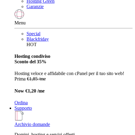
Hosting Green
Garanzie
Menu
Special
Blackfriday
HOT
Hosting condiviso
Sconto del 35%
Hosting veloce e affidabile con cPanel per il tuo sito web!
Prima
€1,85 /me
Now
€1,20 /me
Ordina
Supporto
Archivio domande
Domini, hosting e servizi offerti