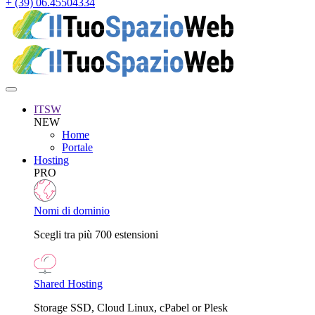
+ (39) 06.45504334
ITSW
NEW
Home
Portale
Hosting
PRO
Nomi di dominio
Scegli tra più 700 estensioni
Shared Hosting
Storage SSD, Cloud Linux, cPabel or Plesk