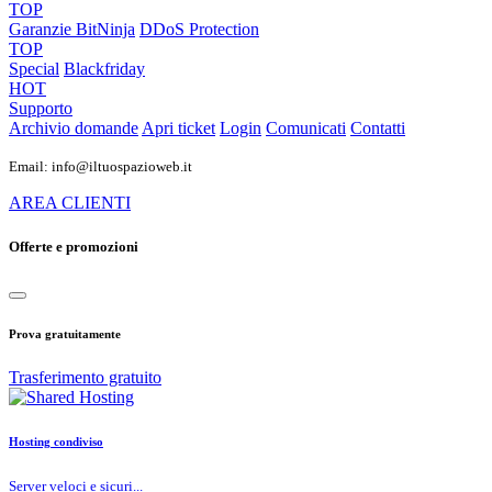
TOP
Garanzie
BitNinja
DDoS Protection
TOP
Special
Blackfriday
HOT
Supporto
Archivio domande
Apri ticket
Login
Comunicati
Contatti
Email: info@iltuospazioweb.it
AREA CLIENTI
Offerte e promozioni
Prova gratuitamente
Trasferimento gratuito
Hosting condiviso
Server veloci e sicuri...