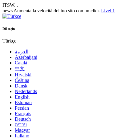
ITSW...
news
Aumenta la velocità del tuo sito con un click
Livel 1
Dil seçin
Türkçe
العربية
Azerbaijani
Català
中文
Hrvatski
Čeština
Dansk
Nederlands
English
Estonian
Persian
Français
Deutsch
עברית
Magyar
Italiano