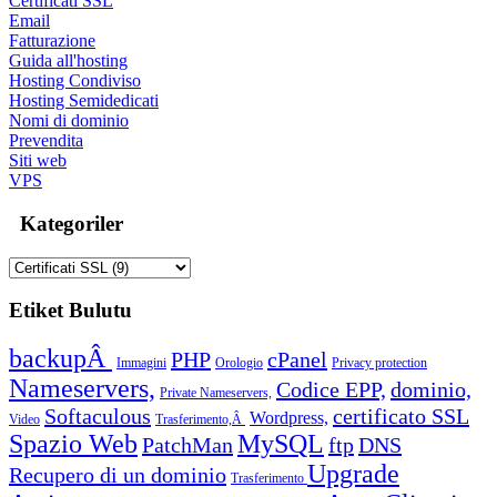
Certificati SSL
Email
Fatturazione
Guida all'hosting
Hosting Condiviso
Hosting Semidedicati
Nomi di dominio
Prevendita
Siti web
VPS
Kategoriler
Etiket Bulutu
backupÂ
PHP
cPanel
Immagini
Orologio
Privacy protection
Nameservers,
Codice EPP,
dominio,
Private Nameservers,
Softaculous
certificato SSL
Wordpress,
Video
Trasferimento,Â
Spazio Web
MySQL
PatchMan
ftp
DNS
Upgrade
Recupero di un dominio
Trasferimento