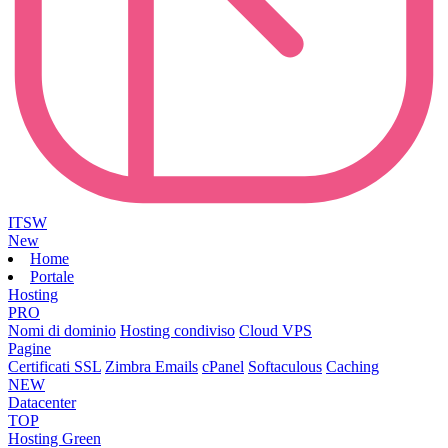
ITSW
New
Home
Portale
Hosting
PRO
Nomi di dominio
Hosting condiviso
Cloud VPS
Pagine
Certificati SSL
Zimbra Emails
cPanel
Softaculous
Caching
NEW
Datacenter
TOP
Hosting Green