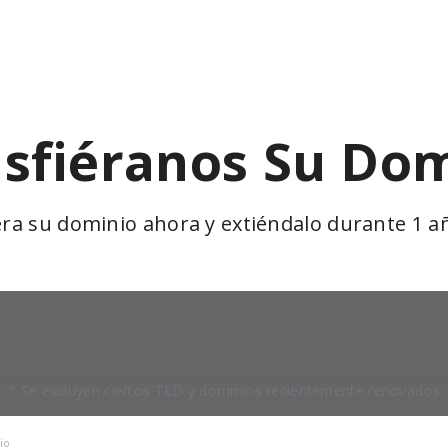
sfiéranos Su Do
era su dominio ahora y extiéndalo durante 1 a
* Se excluyen ciertos TLD y dominios recientemente renovados