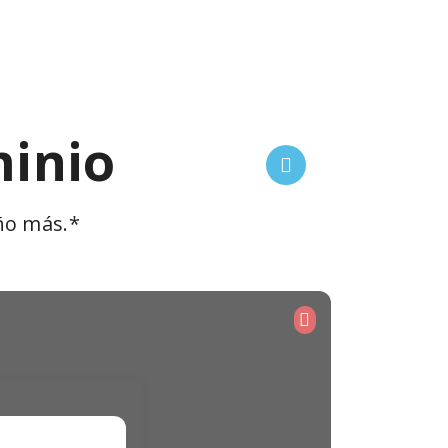
minio
ño más.*