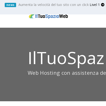
Aumenta la velocità del tuo sito con un click
Livel 1
news
IlTuoSpaz
Web Hosting con assistenza de