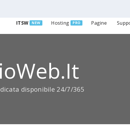
ITSW
Hosting
Pagine
Supp
NEW
PRO
ioWeb.it
dicata disponibile 24/7/365