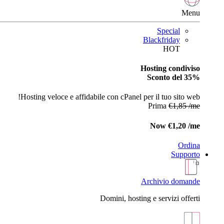
Menu
Special
Blackfriday
HOT
Hosting condiviso
Sconto del 35%
Hosting veloce e affidabile con cPanel per il tuo sito web!
Prima
€1,85 /me
Now
€1,20 /me
Ordina
Supporto
Archivio domande
Domini, hosting e servizi offerti