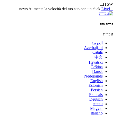
ITSW...
news
Aumenta la velocità del tuo sito con un click
Livel 1
בחירת שפה
עברית
العربية
Azerbaijani
Català
中文
Hrvatski
Čeština
Dansk
Nederlands
English
Estonian
Persian
Français
Deutsch
עברית
Magyar
Italiano