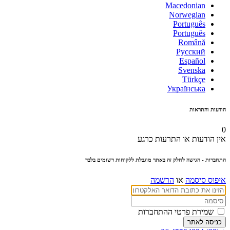
Macedonian
Norwegian
Português
Português
Română
Русский
Español
Svenska
Türkçe
Українська
הודעות והתראות
0
אין הודעות או התרעות כרגע
התחברות
- הגישה לחלק זה באתר מוגבלת ללקוחות רשומים בלבד
איפוס סיסמה
או
הרשמה
שמירת פרטי ההתחברות