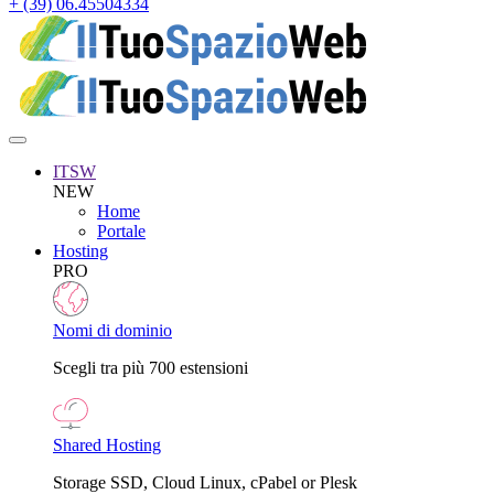
+ (39) 06.45504334
ITSW
NEW
Home
Portale
Hosting
PRO
Nomi di dominio
Scegli tra più 700 estensioni
Shared Hosting
Storage SSD, Cloud Linux, cPabel or Plesk