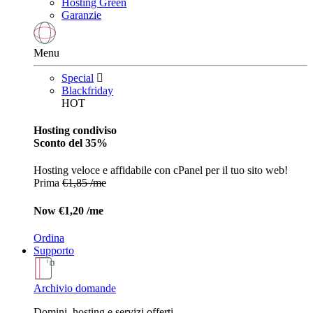
Hosting Green
Garanzie
Menu
Special
Blackfriday
HOT
Hosting condiviso
Sconto del 35%
Hosting veloce e affidabile con cPanel per il tuo sito web!
Prima
€1,85 /me
Now
€1,20 /me
Ordina
Supporto
Archivio domande
Domini, hosting e servizi offerti