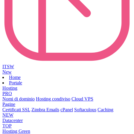
ITSW
New
Home
Portale
Hosting
PRO
Nomi di dominio
Hosting condiviso
Cloud VPS
Pagine
Certificati SSL
Zimbra Emails
cPanel
Softaculous
Caching
NEW
Datacenter
TOP
Hosting Green