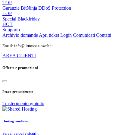
TOP
Garanzie
BitNinja
DDoS Protection
TOP
Special
Blackfriday
HOT
Supporto
Archivio domande
Apri ticket
Login
Comunicati
Contatti
Email: info@iltuospazioweb.it
AREA CLIENTI
Offerte e promozioni
Prova gratuitamente
Trasferimento gratuito
Hosting condiviso
Server veloci e sicuri...