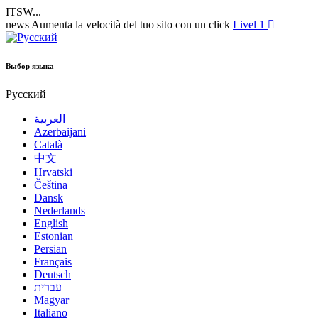
ITSW...
news
Aumenta la velocità del tuo sito con un click
Livel 1
Выбор языка
Русский
العربية
Azerbaijani
Català
中文
Hrvatski
Čeština
Dansk
Nederlands
English
Estonian
Persian
Français
Deutsch
עברית
Magyar
Italiano