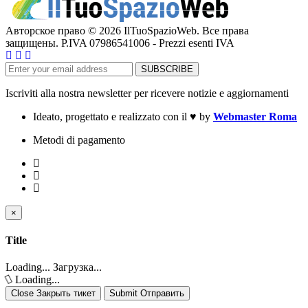
Авторское право © 2026 IlTuoSpazioWeb. Все права
защищены. P.IVA 07986541006 - Prezzi esenti IVA
Iscriviti alla nostra newsletter per ricevere notizie e aggiornamenti
Ideato, progettato e realizzato con il
♥
by
Webmaster Roma
Metodi di pagamento
×
Close
Закрыть тикет
Title
Loading... Загрузка...
Loading...
Close Закрыть тикет
Submit Отправить