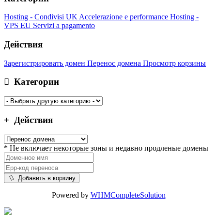
Hosting - Condivisi UK
Accelerazione e performance
Hosting -
VPS EU
Servizi a pagamento
Действия
Зарегистрировать домен
Перенос домена
Просмотр корзины
Категории
Действия
* Не включает некоторые зоны и недавно продленые домены
Добавить в корзину
Powered by
WHMCompleteSolution