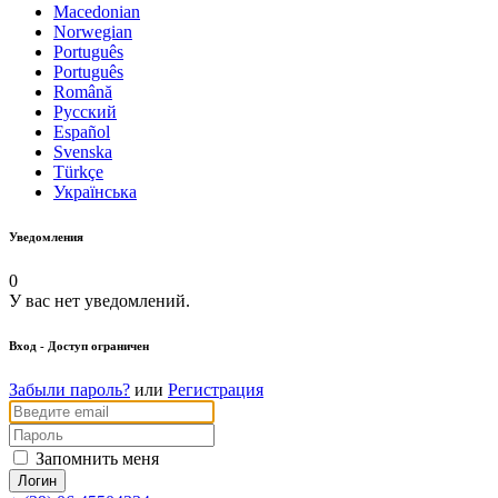
Macedonian
Norwegian
Português
Português
Română
Русский
Español
Svenska
Türkçe
Українська
Уведомления
0
У вас нет уведомлений.
Вход
- Доступ ограничен
Забыли пароль?
или
Регистрация
Запомнить меня