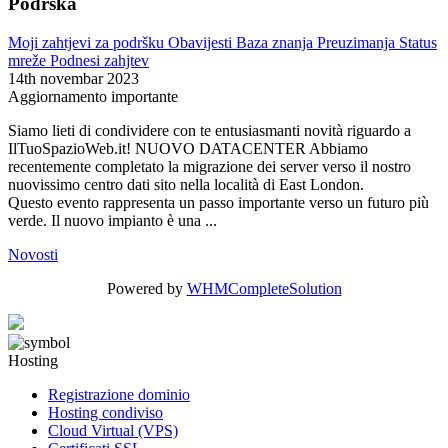
Podrška
Moji zahtjevi za podršku
Obavijesti
Baza znanja
Preuzimanja
Status
mreže
Podnesi zahjtev
14th novembar 2023
Aggiornamento importante
Siamo lieti di condividere con te entusiasmanti novità riguardo a
IlTuoSpazioWeb.it! NUOVO DATACENTER Abbiamo
recentemente completato la migrazione dei server verso il nostro
nuovissimo centro dati sito nella località di East London.
Questo evento rappresenta un passo importante verso un futuro più
verde. Il nuovo impianto è una ...
Novosti
Powered by
WHMCompleteSolution
Hosting
Registrazione dominio
Hosting condiviso
Cloud Virtual (VPS)