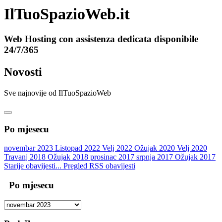
IlTuoSpazioWeb.it
Web Hosting con assistenza dedicata disponibile
24/7/365
Novosti
Sve najnovije od IlTuoSpazioWeb
Po mjesecu
novembar 2023
Listopad 2022
Velj 2022
Ožujak 2020
Velj 2020
Travanj 2018
Ožujak 2018
prosinac 2017
srpnja 2017
Ožujak 2017
Starije obavijesti...
Pregled RSS obavijesti
Po mjesecu