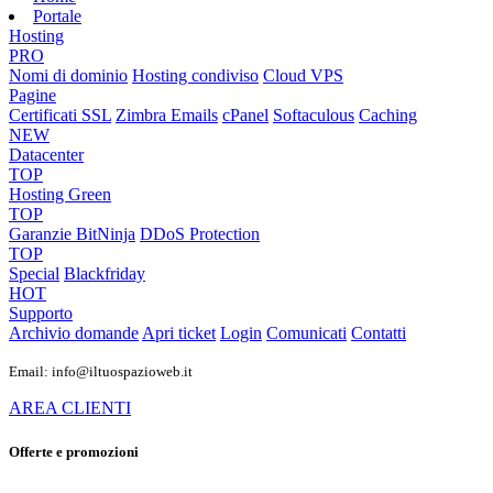
Portale
Hosting
PRO
Nomi di dominio
Hosting condiviso
Cloud VPS
Pagine
Certificati SSL
Zimbra Emails
cPanel
Softaculous
Caching
NEW
Datacenter
TOP
Hosting Green
TOP
Garanzie
BitNinja
DDoS Protection
TOP
Special
Blackfriday
HOT
Supporto
Archivio domande
Apri ticket
Login
Comunicati
Contatti
Email: info@iltuospazioweb.it
AREA CLIENTI
Offerte e promozioni