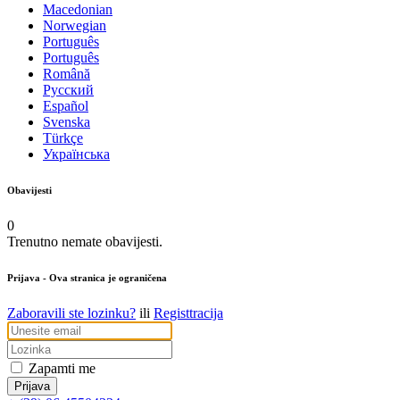
Macedonian
Norwegian
Português
Português
Română
Русский
Español
Svenska
Türkçe
Українська
Obavijesti
0
Trenutno nemate obavijesti.
Prijava
- Ova stranica je ograničena
Zaboravili ste lozinku?
ili
Registtracija
Zapamti me