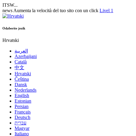
ITSW...
news
Aumenta la velocità del tuo sito con un click
Livel 1
Odaberite jezik
Hrvatski
العربية
Azerbaijani
Català
中文
Hrvatski
Čeština
Dansk
Nederlands
English
Estonian
Persian
Français
Deutsch
עברית
Magyar
Italiano