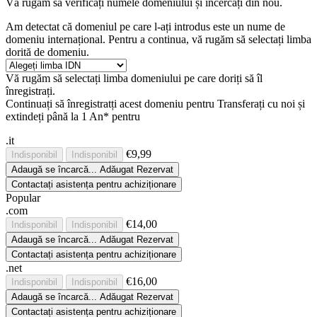
Vă rugăm să verificați numele domeniului și încercați din nou.
Am detectat că domeniul pe care l-ați introdus este un nume de
domeniu internațional. Pentru a continua, vă rugăm să selectați limba
dorită de domeniu.
Vă rugăm să selectați limba domeniului pe care doriți să îl
înregistrați.
Continuați să înregistratți acest domeniu pentru
Transferați cu noi și
extindeți până la 1 An* pentru
.it
€9,99
Indisponibil
Indisponibil
Adaugă
se încarcă...
Adăugat
Rezervat
Contactați asistența pentru achiziționare
Popular
.com
€14,00
Indisponibil
Indisponibil
Adaugă
se încarcă...
Adăugat
Rezervat
Contactați asistența pentru achiziționare
.net
€16,00
Indisponibil
Indisponibil
Adaugă
se încarcă...
Adăugat
Rezervat
Contactați asistența pentru achiziționare