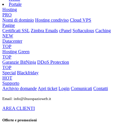
Portale
Hosting
PRO
Nomi di dominio
Hosting condiviso
Cloud VPS
Pagine
Certificati SSL
Zimbra Emails
cPanel
Softaculous
Caching
NEW
Datacenter
TOP
Hosting Green
TOP
Garanzie
BitNinja
DDoS Protection
TOP
Special
Blackfriday
HOT
Supporto
Archivio domande
Apri ticket
Login
Comunicati
Contatti
Email: info@iltuospazioweb.it
AREA CLIENTI
Offerte e promozioni