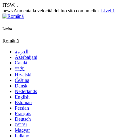
ITSW...
news
Aumenta la velocità del tuo sito con un click
Livel 1
Limba
Română
العربية
Azerbaijani
Català
中文
Hrvatski
Čeština
Dansk
Nederlands
English
Estonian
Persian
Français
Deutsch
עברית
Magyar
Italiano