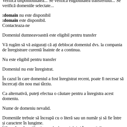
Verifică disponibilitatea...
Se verifică eligibilitatea transferului...
Se
verifică domeniile selectate...
:domain
nu este disponibil
:domain
este disponibil.
Contacteaza-ne
Domeniul dumneavoastră este eligibil pentru transfer
Vă rugăm să vă asigurați că ați deblocat domeniul dvs. la compania
de înregistrare curentă înainte de a continua.
Nu este eligibil pentru transfer
Domeniul nu este înregistrat.
În cazul în care domeniul a fost înregistrat recent, poate fi necesar să
încercați din nou mai târziu.
Ca alternativă, puteți efectua o căutare pentru a înregistra acest
domeniu.
Nume de domeniu nevalid.
Domeniile trebuie să înceapă cu o literă sau un număr
și să fie între
și
caractere în lungime.