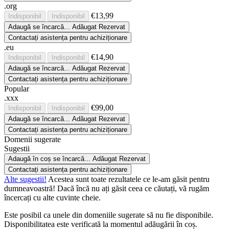
.org
€13,99
Indisponibil
Indisponibil
Adaugă
se încarcă...
Adăugat
Rezervat
Contactați asistența pentru achiziționare
.eu
€14,90
Indisponibil
Indisponibil
Adaugă
se încarcă...
Adăugat
Rezervat
Contactați asistența pentru achiziționare
Popular
.xxx
€99,00
Indisponibil
Indisponibil
Adaugă
se încarcă...
Adăugat
Rezervat
Contactați asistența pentru achiziționare
Domenii sugerate
Sugestii
Adaugă în coș
se încarcă...
Adăugat
Rezervat
Contactați asistența pentru achiziționare
Alte sugestii!
Acestea sunt toate rezultatele ce le-am găsit pentru
dumneavoastră! Dacă încă nu ați găsit ceea ce căutați, vă rugăm
încercați cu alte cuvinte cheie.
Este posibil ca unele din domeniile sugerate să nu fie disponibile.
Disponibilitatea este verificată la momentul adăugării în coș.