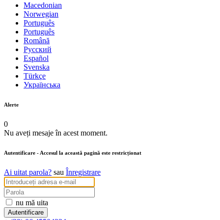
Macedonian
Norwegian
Português
Português
Română
Русский
Español
Svenska
Türkçe
Українська
Alerte
0
Nu aveți mesaje în acest moment.
Autentificare
- Accesul la această pagină este restricționat
Ai uitat parola?
sau
Înregistrare
nu mă uita