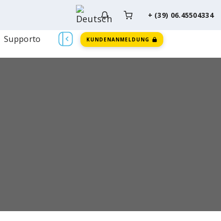
+ (39) 06.45504334
Supporto
KUNDENANMELDUNG