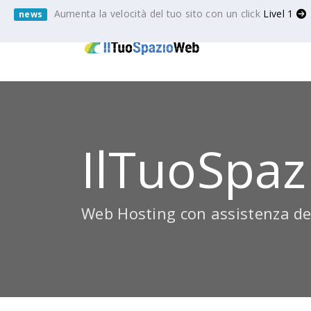
Aumenta la velocità del tuo sito con un click
Livel 1
news
IlTuoSpaz
Web Hosting con assistenza de