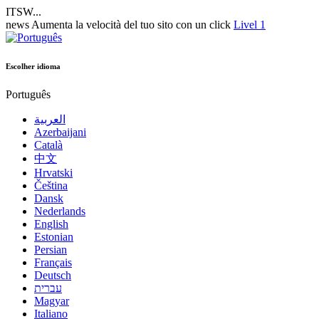
ITSW...
news
Aumenta la velocità del tuo sito con un click
Livel 1
Escolher idioma
Português
العربية
Azerbaijani
Català
中文
Hrvatski
Čeština
Dansk
Nederlands
English
Estonian
Persian
Français
Deutsch
עברית
Magyar
Italiano