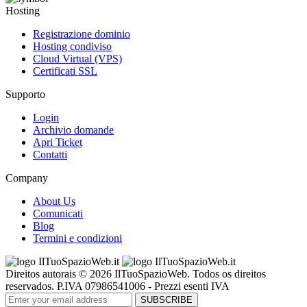
Hosting
Registrazione dominio
Hosting condiviso
Cloud Virtual (VPS)
Certificati SSL
Supporto
Login
Archivio domande
Apri Ticket
Contatti
Company
About Us
Comunicati
Blog
Termini e condizioni
Direitos autorais © 2026 IlTuoSpazioWeb. Todos os direitos
reservados. P.IVA 07986541006 - Prezzi esenti IVA