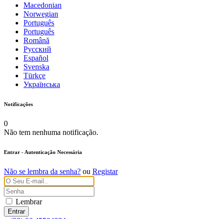
Macedonian
Norwegian
Português
Português
Română
Русский
Español
Svenska
Türkçe
Українська
Notificações
0
Não tem nenhuma notificação.
Entrar
- Autenticação Necessária
Não se lembra da senha?
ou
Registar
Lembrar