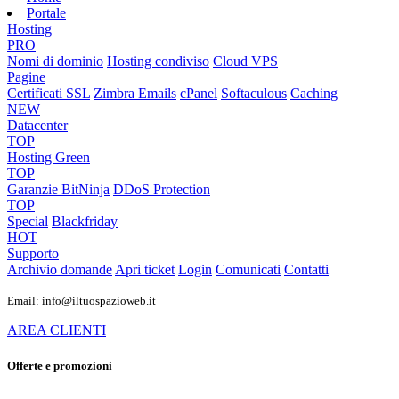
Portale
Hosting
PRO
Nomi di dominio
Hosting condiviso
Cloud VPS
Pagine
Certificati SSL
Zimbra Emails
cPanel
Softaculous
Caching
NEW
Datacenter
TOP
Hosting Green
TOP
Garanzie
BitNinja
DDoS Protection
TOP
Special
Blackfriday
HOT
Supporto
Archivio domande
Apri ticket
Login
Comunicati
Contatti
Email: info@iltuospazioweb.it
AREA CLIENTI
Offerte e promozioni