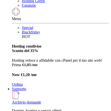
Hosting Green
Garanzie
Menu
Special
Blackfriday
HOT
Hosting condiviso
Sconto del 35%
Hosting veloce e affidabile con cPanel per il tuo sito web!
Prima
€1,85 /me
Now
€1,20 /me
Ordina
Supporto
Archivio domande
Domini, hosting e servizi offerti