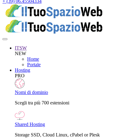
+ (39) 06.45504334
ITSW
NEW
Home
Portale
Hosting
PRO
Nomi di dominio
Scegli tra più 700 estensioni
Shared Hosting
Storage SSD, Cloud Linux, cPabel or Plesk