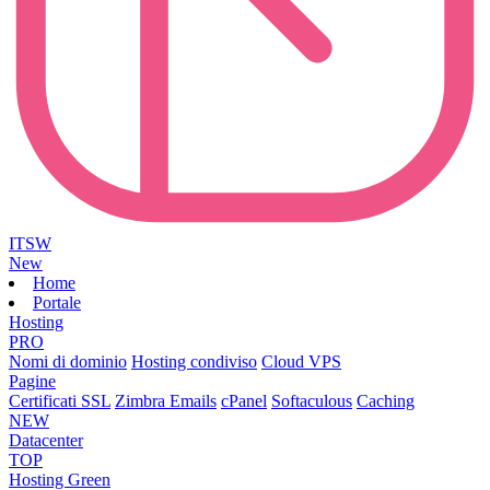
ITSW
New
Home
Portale
Hosting
PRO
Nomi di dominio
Hosting condiviso
Cloud VPS
Pagine
Certificati SSL
Zimbra Emails
cPanel
Softaculous
Caching
NEW
Datacenter
TOP
Hosting Green