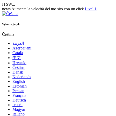
ITSW...
news
Aumenta la velocità del tuo sito con un click
Livel 1
Vyberte jazyk
Čeština
العربية
Azerbaijani
Català
中文
Hrvatski
Čeština
Dansk
Nederlands
English
Estonian
Persian
Français
Deutsch
עברית
Magyar
Italiano