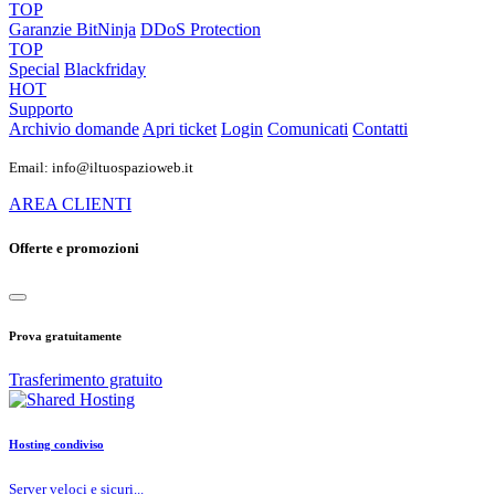
TOP
Garanzie
BitNinja
DDoS Protection
TOP
Special
Blackfriday
HOT
Supporto
Archivio domande
Apri ticket
Login
Comunicati
Contatti
Email: info@iltuospazioweb.it
AREA CLIENTI
Offerte e promozioni
Prova gratuitamente
Trasferimento gratuito
Hosting condiviso
Server veloci e sicuri...