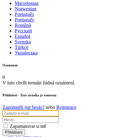
Macedonian
Norwegian
Português
Português
Română
Русский
Español
Svenska
Türkçe
Українська
Oznámení
0
V tuto chvíli nemáte žádná oznámení.
Přihlášení
- Tato stránka je omezena
Zapomněli jste heslo?
nebo
Registrace
Zapamatovat si mě