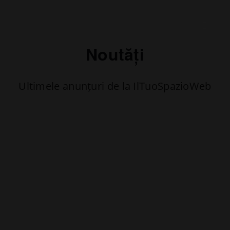
Noutăți
Ultimele anunțuri de la IlTuoSpazioWeb