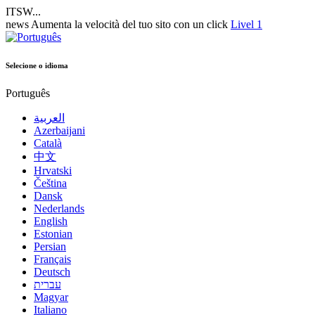
ITSW...
news
Aumenta la velocità del tuo sito con un click
Livel 1
Selecione o idioma
Português
العربية
Azerbaijani
Català
中文
Hrvatski
Čeština
Dansk
Nederlands
English
Estonian
Persian
Français
Deutsch
עברית
Magyar
Italiano