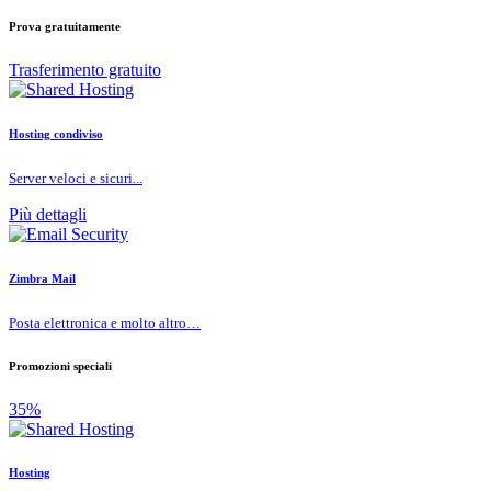
Prova gratuitamente
Trasferimento gratuito
Hosting condiviso
Server veloci e sicuri...
Più dettagli
Zimbra Mail
Posta elettronica e molto altro…
Promozioni speciali
35%
Hosting