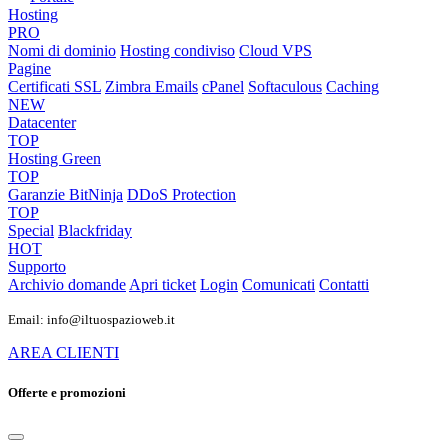
Hosting
PRO
Nomi di dominio
Hosting condiviso
Cloud VPS
Pagine
Certificati SSL
Zimbra Emails
cPanel
Softaculous
Caching
NEW
Datacenter
TOP
Hosting Green
TOP
Garanzie
BitNinja
DDoS Protection
TOP
Special
Blackfriday
HOT
Supporto
Archivio domande
Apri ticket
Login
Comunicati
Contatti
Email: info@iltuospazioweb.it
AREA CLIENTI
Offerte e promozioni