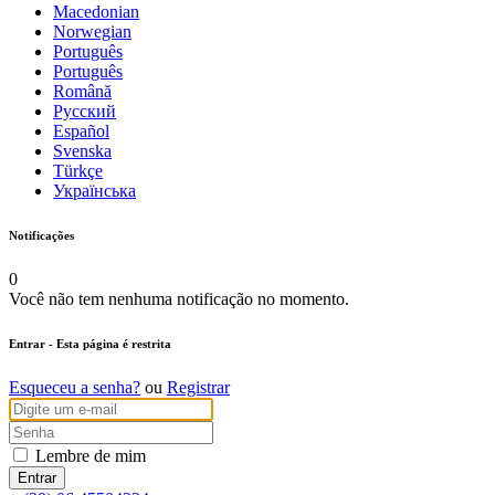
Macedonian
Norwegian
Português
Português
Română
Русский
Español
Svenska
Türkçe
Українська
Notificações
0
Você não tem nenhuma notificação no momento.
Entrar
- Esta página é restrita
Esqueceu a senha?
ou
Registrar
Lembre de mim