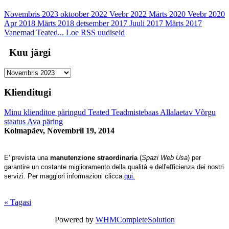
Novembris 2023
oktoober 2022
Veebr 2022
Märts 2020
Veebr 2020
Apr 2018
Märts 2018
detsember 2017
Juuli 2017
Märts 2017
Vanemad Teated...
Loe RSS uudiseid
Kuu järgi
Klienditugi
Minu klienditoe päringud
Teated
Teadmistebaas
Allalaetav
Võrgu
staatus
Ava päring
Kolmapäev, Novembril 19, 2014
E' prevista una
manutenzione straordinaria
(
Spazi Web Usa
) per
garantire un costante miglioramento della qualità e dell'efficienza dei nostri
servizi. Per maggiori informazioni clicca
qui.
« Tagasi
Powered by
WHMCompleteSolution