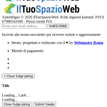
Autoriõigus © 2026 IlTuoSpazioWeb. Kõik õigused kaitstud. P.IVA
07986541006 - Prezzi esenti IVA
Iscriviti alla nostra newsletter per ricevere notizie e aggiornamenti
Ideato, progettato e realizzato con il
♥
by
Webmaster Roma
Metodi di pagamento
×
Close
Sulge päring
Title
Loading... Laeb…
Loading...
Close Sulge päring
Submit Saada