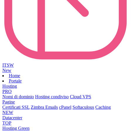
ITSW
New
Home
Portale
Hosting
PRO
Nomi di dominio
Hosting condiviso
Cloud VPS
Pagine
Certificati SSL
Zimbra Emails
cPanel
Softaculous
Caching
NEW
Datacenter
TOP
Hosting Green