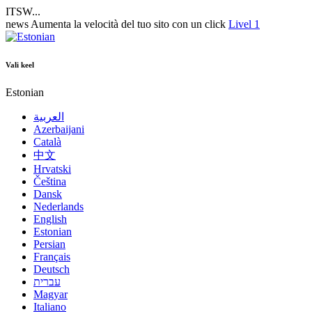
ITSW...
news
Aumenta la velocità del tuo sito con un click
Livel 1
Vali keel
Estonian
العربية
Azerbaijani
Català
中文
Hrvatski
Čeština
Dansk
Nederlands
English
Estonian
Persian
Français
Deutsch
עברית
Magyar
Italiano