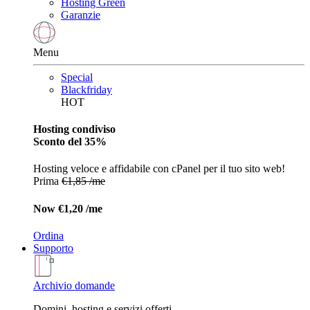
Hosting Green
Garanzie
Menu
Special
Blackfriday
HOT
Hosting condiviso
Sconto del 35%
Hosting veloce e affidabile con cPanel per il tuo sito web!
Prima
€1,85 /me
Now
€1,20 /me
Ordina
Supporto
Archivio domande
Domini, hosting e servizi offerti