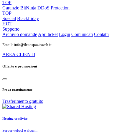
TOP
Garanzie
BitNinja
DDoS Protection
TOP
Special
Blackfriday
HOT
Supporto
Archivio domande
Apri ticket
Login
Comunicati
Contatti
Email: info@iltuospazioweb.it
AREA CLIENTI
Offerte e promozioni
Prova gratuitamente
Trasferimento gratuito
Hosting condiviso
Server veloci e sicuri...