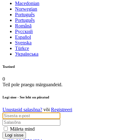
Macedonian
Norwegian
Português
Português
Română
Русский
Español
Svenska
Türkçe
Українська
Teatised
0
Teil pole praegu märguandeid.
Logi sisse
- See leht on piiratud
Unustasid salasõna?
või
Registreeri
Mäleta mind