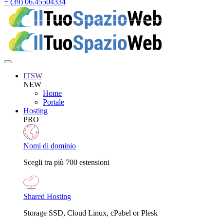
+ (39) 06.45504334
ITSW
NEW
Home
Portale
Hosting
PRO
Nomi di dominio
Scegli tra più 700 estensioni
Shared Hosting
Storage SSD, Cloud Linux, cPabel or Plesk