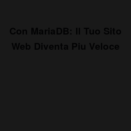
Con MariaDB: Il Tuo Sito
Web Diventa Piu Veloce
Abbiamo recentemente completato la migrazione su tutti
i nostri server condivisi (in UK) di
MariaDB
in