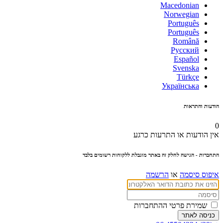
Macedonian
Norwegian
Português
Português
Română
Русский
Español
Svenska
Türkçe
Українська
הודעות והתראות
0
אין הודעות או התרעות כרגע
התחברות
- הגישה לחלק זה באתר מוגבלת ללקוחות רשומים בלבד
איפוס סיסמה
או
הרשמה
שמירת פרטי ההתחברות