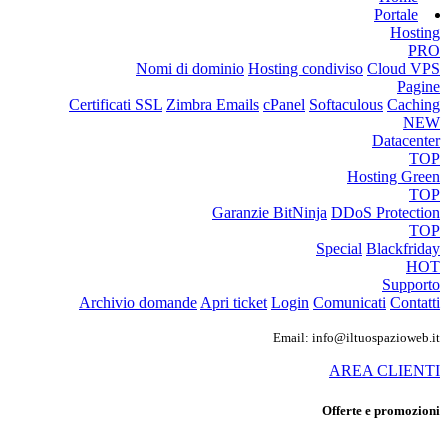
Portale
Hosting
PRO
Nomi di dominio
Hosting condiviso
Cloud VPS
Pagine
Certificati SSL
Zimbra Emails
cPanel
Softaculous
Caching
NEW
Datacenter
TOP
Hosting Green
TOP
Garanzie
BitNinja
DDoS Protection
TOP
Special
Blackfriday
HOT
Supporto
Archivio domande
Apri ticket
Login
Comunicati
Contatti
Email: info@iltuospazioweb.it
AREA CLIENTI
Offerte e promozioni