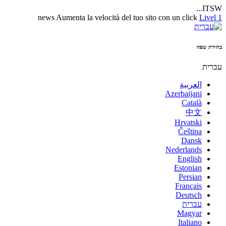
ITSW...
news
Aumenta la velocità del tuo sito con un click
Livel 1
בחירת שפה
עברית
العربية
Azerbaijani
Català
中文
Hrvatski
Čeština
Dansk
Nederlands
English
Estonian
Persian
Français
Deutsch
עברית
Magyar
Italiano