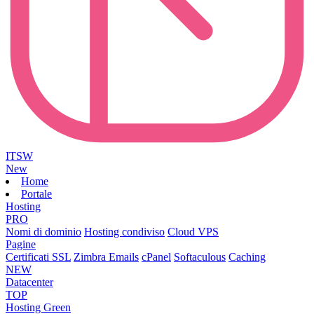
ITSW
New
Home
Portale
Hosting
PRO
Nomi di dominio
Hosting condiviso
Cloud VPS
Pagine
Certificati SSL
Zimbra Emails
cPanel
Softaculous
Caching
NEW
Datacenter
TOP
Hosting Green