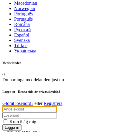
Macedonian
Norwegian
Português
Português
Română
Русский
Español
Svenska
Türkçe
Українська
Meddelanden
0
Du har inga meddelanden just nu.
Logga in
- Denna sida är privat/skyddad
Glömt lösenord?
eller
Registrera
Kom ihåg mig