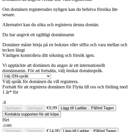
Om domänen registrerades nyligen kan du behöva försöka lite
senare.
Alternativt kan du söka och registrera denna domän.
Du har angivit ett ogiltligt domännamn
Domäner måste börja på en bokstav eller siffra
och vara mellan
och
tecken långt
Vänligen kontrollera ditt sökning och försök igen.
Vi upptäckte att domänen du angav är ett internationellt
domännamn. För att fortsätta, välj önskat domänspråk.
Välj språk för domänen du vill registrera.
Fortsätt för att registrera domänen för
Flytta till oss och förläng med
1 år* för
.it
€9,99
Upptagen
Upptagen
Lägg till
Laddar...
Påförd
Tagen
Kontakta supporten för att köpa
Het
.com
€14,00
Upptagen
Upptagen
Lägg till
Laddar...
Påförd
Tagen