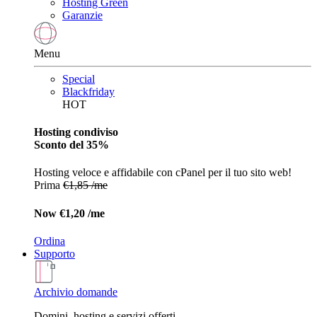
Hosting Green
Garanzie
Menu
Special
Blackfriday
HOT
Hosting condiviso
Sconto del 35%
Hosting veloce e affidabile con cPanel per il tuo sito web!
Prima
€1,85 /me
Now
€1,20 /me
Ordina
Supporto
Archivio domande
Domini, hosting e servizi offerti