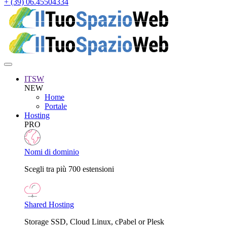
+ (39) 06.45504334
ITSW
NEW
Home
Portale
Hosting
PRO
Nomi di dominio
Scegli tra più 700 estensioni
Shared Hosting
Storage SSD, Cloud Linux, cPabel or Plesk