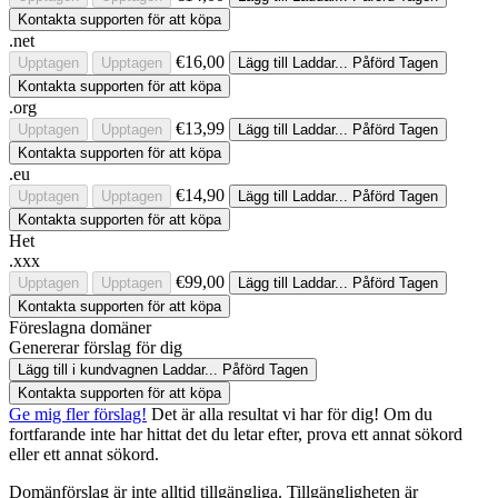
Kontakta supporten för att köpa
.net
€16,00
Upptagen
Upptagen
Lägg till
Laddar...
Påförd
Tagen
Kontakta supporten för att köpa
.org
€13,99
Upptagen
Upptagen
Lägg till
Laddar...
Påförd
Tagen
Kontakta supporten för att köpa
.eu
€14,90
Upptagen
Upptagen
Lägg till
Laddar...
Påförd
Tagen
Kontakta supporten för att köpa
Het
.xxx
€99,00
Upptagen
Upptagen
Lägg till
Laddar...
Påförd
Tagen
Kontakta supporten för att köpa
Föreslagna domäner
Genererar förslag för dig
Lägg till i kundvagnen
Laddar...
Påförd
Tagen
Kontakta supporten för att köpa
Ge mig fler förslag!
Det är alla resultat vi har för dig! Om du
fortfarande inte har hittat det du letar efter, prova ett annat sökord
eller ett annat sökord.
Domänförslag är inte alltid tillgängliga. Tillgängligheten är