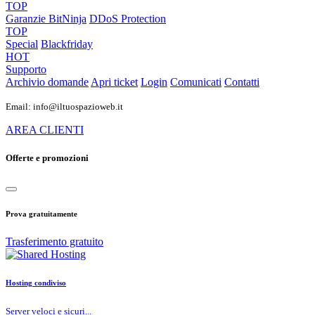
TOP
Garanzie
BitNinja
DDoS Protection
TOP
Special
Blackfriday
HOT
Supporto
Archivio domande
Apri ticket
Login
Comunicati
Contatti
Email: info@iltuospazioweb.it
AREA CLIENTI
Offerte e promozioni
Prova gratuitamente
Trasferimento gratuito
Hosting condiviso
Server veloci e sicuri...