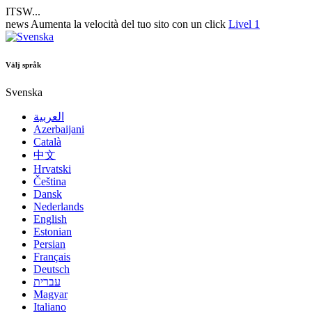
ITSW...
news
Aumenta la velocità del tuo sito con un click
Livel 1
Välj språk
Svenska
العربية
Azerbaijani
Català
中文
Hrvatski
Čeština
Dansk
Nederlands
English
Estonian
Persian
Français
Deutsch
עברית
Magyar
Italiano