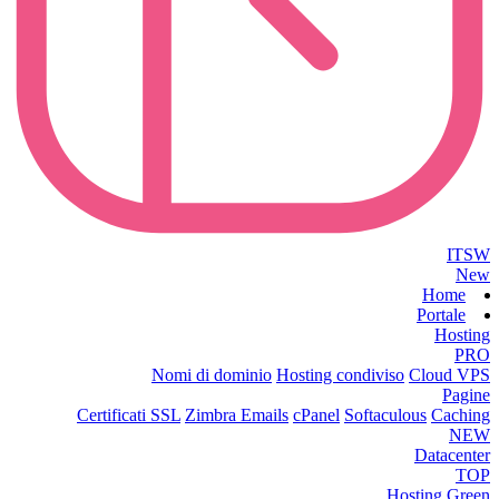
ITSW
New
Home
Portale
Hosting
PRO
Nomi di dominio
Hosting condiviso
Cloud VPS
Pagine
Certificati SSL
Zimbra Emails
cPanel
Softaculous
Caching
NEW
Datacenter
TOP
Hosting Green