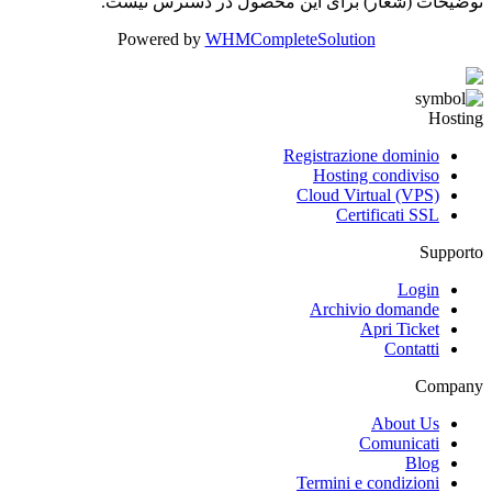
توضیحات (شعار) برای این محصول در دسترس نیست.
Powered by
WHMCompleteSolution
Hosting
Registrazione dominio
Hosting condiviso
Cloud Virtual (VPS)
Certificati SSL
Supporto
Login
Archivio domande
Apri Ticket
Contatti
Company
About Us
Comunicati
Blog
Termini e condizioni