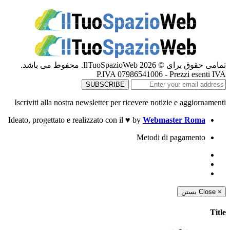
تمامی حقوق برای © 2026 IlTuoSpazioWeb. محفوط می باشد.
P.IVA 07986541006 - Prezzi esenti IVA
Iscriviti alla nostra newsletter per ricevere notizie e aggiornamenti
Ideato, progettato e realizzato con il
♥
by
Webmaster Roma
Metodi di pagamento
بستن
Close
×
Title