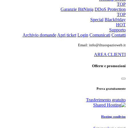
TOP
Garanzie
BitNinja
DDoS Protection
TOP
Special
Blackfriday
HOT
Supporto
Archivio domande
Apri ticket
Login
Comunicati
Contatti
Email: info@iltuospazioweb.it
AREA CLIENTI
Offerte e promozioni
Prova gratuitamente
Trasferimento gratuito
Hosting condiviso