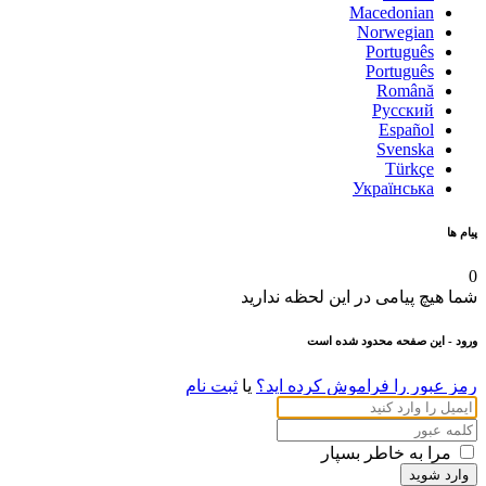
Macedonian
Norwegian
Português
Português
Română
Русский
Español
Svenska
Türkçe
Українська
پیام ها
0
شما هیچ پیامی در این لحظه ندارید
ورود
- این صفحه محدود شده است
رمز عبور را فراموش کرده اید؟
یا
ثبت نام
مرا به خاطر بسپار