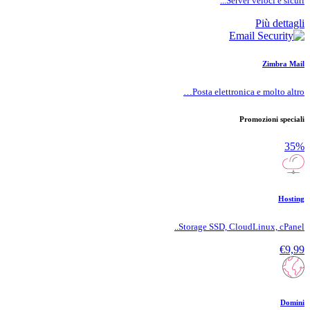
Server veloci e sicuri...
Più dettagli
Zimbra Mail
Posta elettronica e molto altro…
Promozioni speciali
35%
Hosting
Storage SSD, CloudLinux, cPanel..
€9,99
Domini