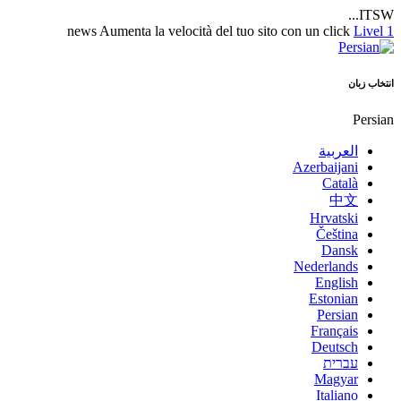
ITSW...
news
Aumenta la velocità del tuo sito con un click
Livel 1
انتخاب زبان
Persian
العربية
Azerbaijani
Català
中文
Hrvatski
Čeština
Dansk
Nederlands
English
Estonian
Persian
Français
Deutsch
עברית
Magyar
Italiano