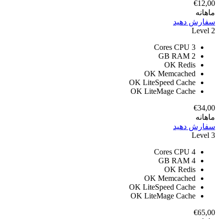
€12,00
ماهانه
سفارش دهید
Level 2
CPU
3 Cores
RAM
2 GB
OK
Redis
OK
Memcached
OK
LiteSpeed Cache
OK
LiteMage Cache
€34,00
ماهانه
سفارش دهید
Level 3
CPU
4 Cores
RAM
4 GB
OK
Redis
OK
Memcached
OK
LiteSpeed Cache
OK
LiteMage Cache
€65,00