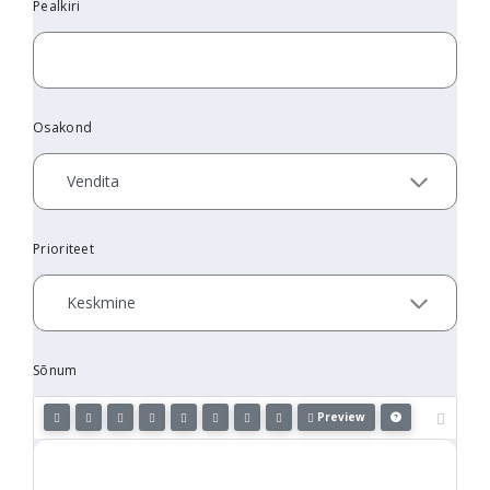
Pealkiri
Osakond
Prioriteet
Sõnum
Preview