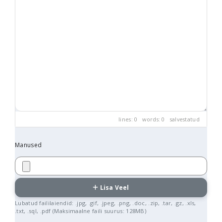
lines: 0 words: 0
salvestatud
Manused
Lisa Veel
Lubatud faililaiendid: .jpg, .gif, .jpeg, .png, .doc, .zip, .tar, .gz, .xls,
.txt, .sql, .pdf (Maksimaalne faili suurus: 128MB)