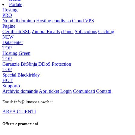
Portale
Hosting
PRO
Nomi di dominio
Hosting condiviso
Cloud VPS
Pagine
Certificati SSL
Zimbra Emails
cPanel
Softaculous
Caching
NEW
Datacenter
TOP
Hosting Green
TOP
Garanzie
BitNinja
DDoS Protection
TOP
Special
Blackfriday
HOT
Supporto
Archivio domande
Apri ticket
Login
Comunicati
Contatti
Email: info@iltuospazioweb.it
AREA CLIENTI
Offerte e promozioni