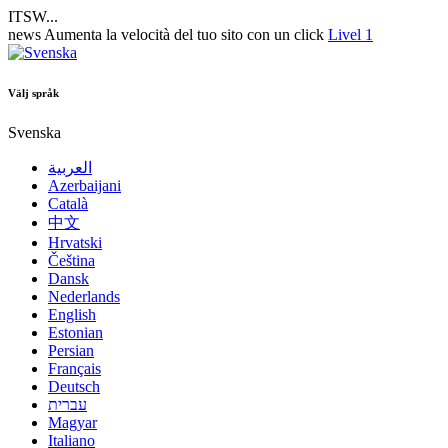
ITSW...
news
Aumenta la velocità del tuo sito con un click
Livel 1
Välj språk
Svenska
العربية
Azerbaijani
Català
中文
Hrvatski
Čeština
Dansk
Nederlands
English
Estonian
Persian
Français
Deutsch
עברית
Magyar
Italiano