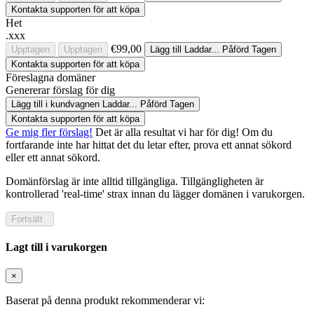
Kontakta supporten för att köpa
Het
.xxx
€99,00
Upptagen
Upptagen
Lägg till
Laddar...
Påförd
Tagen
Kontakta supporten för att köpa
Föreslagna domäner
Genererar förslag för dig
Lägg till i kundvagnen
Laddar...
Påförd
Tagen
Kontakta supporten för att köpa
Ge mig fler förslag!
Det är alla resultat vi har för dig! Om du
fortfarande inte har hittat det du letar efter, prova ett annat sökord
eller ett annat sökord.
Domänförslag är inte alltid tillgängliga. Tillgängligheten är
kontrollerad 'real-time' strax innan du lägger domänen i varukorgen.
Fortsätt
Lagt till i varukorgen
×
Baserat på denna produkt rekommenderar vi: