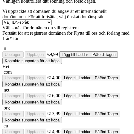
Vänligen kontrollera ditt sökning och försök igen.
Vi upptäckte att domänen du angav är ett internationellt
domännamn. För att fortsätta, välj önskat domänspråk.
Välj språk för domänen du vill registrera.
Fortsätt för att registrera domänen för
Flytta till oss och förläng med
1 år* för
.it
€9,99
Upptagen
Upptagen
Lägg till
Laddar...
Påförd
Tagen
Kontakta supporten för att köpa
Het
.com
€14,00
Upptagen
Upptagen
Lägg till
Laddar...
Påförd
Tagen
Kontakta supporten för att köpa
.net
€16,00
Upptagen
Upptagen
Lägg till
Laddar...
Påförd
Tagen
Kontakta supporten för att köpa
.org
€13,99
Upptagen
Upptagen
Lägg till
Laddar...
Påförd
Tagen
Kontakta supporten för att köpa
.eu
€14,90
Upptagen
Upptagen
Lägg till
Laddar...
Påförd
Tagen