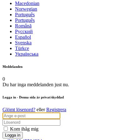
Macedonian
Norwegian
Português
Português
Română
Русский
Español
Svenska
Türkçe
Українська
Meddelanden
0
Du har inga meddelanden just nu.
Logga in
- Denna sida är privat/skyddad
Glömt lösenord?
eller
Registrera
Kom ihåg mig