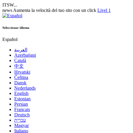
ITSW...
news
Aumenta la velocità del tuo sito con un click
Livel 1
Seleccionar idioma
Español
العربية
Azerbaijani
Català
中文
Hrvatski
Čeština
Dansk
Nederlands
English
Estonian
Persian
Français
Deutsch
עברית
Magyar
Italiano