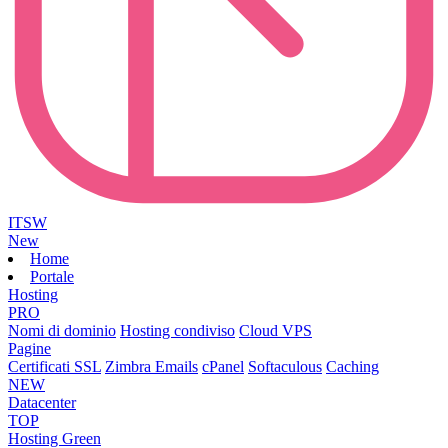
ITSW
New
Home
Portale
Hosting
PRO
Nomi di dominio
Hosting condiviso
Cloud VPS
Pagine
Certificati SSL
Zimbra Emails
cPanel
Softaculous
Caching
NEW
Datacenter
TOP
Hosting Green