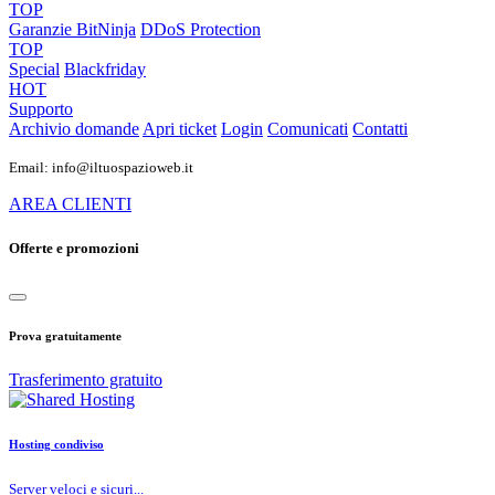
TOP
Garanzie
BitNinja
DDoS Protection
TOP
Special
Blackfriday
HOT
Supporto
Archivio domande
Apri ticket
Login
Comunicati
Contatti
Email: info@iltuospazioweb.it
AREA CLIENTI
Offerte e promozioni
Prova gratuitamente
Trasferimento gratuito
Hosting condiviso
Server veloci e sicuri...