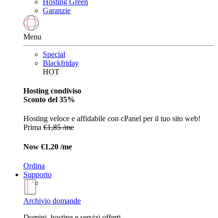
Hosting Green
Garanzie
Menu
Special
Blackfriday
HOT
Hosting condiviso
Sconto del 35%
Hosting veloce e affidabile con cPanel per il tuo sito web!
Prima
€1,85 /me
Now
€1,20 /me
Ordina
Supporto
Archivio domande
Domini, hosting e servizi offerti