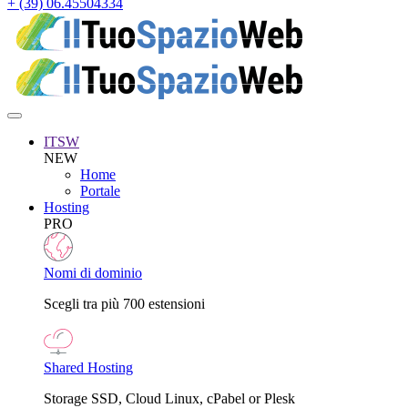
+ (39) 06.45504334
ITSW
NEW
Home
Portale
Hosting
PRO
Nomi di dominio
Scegli tra più 700 estensioni
Shared Hosting
Storage SSD, Cloud Linux, cPabel or Plesk