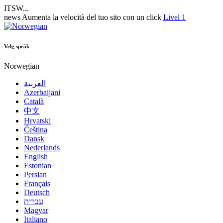
ITSW...
news
Aumenta la velocità del tuo sito con un click
Livel 1
Velg språk
Norwegian
العربية
Azerbaijani
Català
中文
Hrvatski
Čeština
Dansk
Nederlands
English
Estonian
Persian
Français
Deutsch
עברית
Magyar
Italiano