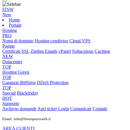
ITSW
New
Home
Portale
Hosting
PRO
Nomi di dominio
Hosting condiviso
Cloud VPS
Pagine
Certificati SSL
Zimbra Emails
cPanel
Softaculous
Caching
NEW
Datacenter
TOP
Hosting Green
TOP
Garanzie
BitNinja
DDoS Protection
TOP
Special
Blackfriday
HOT
Supporto
Archivio domande
Apri ticket
Login
Comunicati
Contatti
Email: info@iltuospazioweb.it
AREA CLIENTI