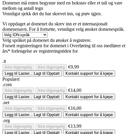
Domener må enten begynne med en bokstav eller et tall
og vare
mellom
og
antall tegn
Vennligst sjekk det du har skrevet inn, og prøv igjen.
Vi oppdaget at domenet du skrev inn er et internasjonalt
domenenavn. For å fortsette, vennligst velg ønsket domenespråk.
Velg språket på domenet du ønsker å registrere.
Forsett registreringen for domenet i
Overføring til oss medfører et
års* forlengelse av registreringstiden for
.it
€9,99
Ikke tilgjengelig
Ikke tilgjengelig
Legg til
Laster...
Lagt til
Opptatt
Kontakt support for å kjøpe
Populært
.com
€14,00
Ikke tilgjengelig
Ikke tilgjengelig
Legg til
Laster...
Lagt til
Opptatt
Kontakt support for å kjøpe
.net
€16,00
Ikke tilgjengelig
Ikke tilgjengelig
Legg til
Laster...
Lagt til
Opptatt
Kontakt support for å kjøpe
.org
€13,99
Ikke tilgjengelig
Ikke tilgjengelig
Legg til
Laster...
Lagt til
Opptatt
Kontakt support for å kjøpe