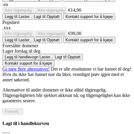
.eu
€14,90
Ikke tilgjengelig
Ikke tilgjengelig
Legg til
Laster...
Lagt til
Opptatt
Kontakt support for å kjøpe
Populært
.xxx
€99,00
Ikke tilgjengelig
Ikke tilgjengelig
Legg til
Laster...
Lagt til
Opptatt
Kontakt support for å kjøpe
Foreslåtte domener
Lager forslag til deg
Legg til handlevogn
Laster...
Lagt til
Opptatt
Kontakt support for å kjøpe
Gi meg flere alternativer!
Det er alle resultatene vi har funnet til deg!
Hvis du ikke har funnet noe du liker, vennligst prøv igjen med et
annet søkeord.
Alternativer til andre domener er ikke alltid tilgjengelig.
Tilgjengeligheten blir sjekket akkruat nå, og tilgjengelighet kan ikke
garanteres senere.
Fortsett
Lagt til i handlekurven