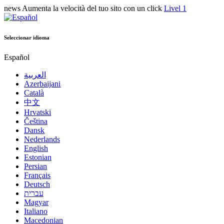
news
Aumenta la velocità del tuo sito con un click
Livel 1
Seleccionar idioma
Español
العربية
Azerbaijani
Català
中文
Hrvatski
Čeština
Dansk
Nederlands
English
Estonian
Persian
Français
Deutsch
עברית
Magyar
Italiano
Macedonian