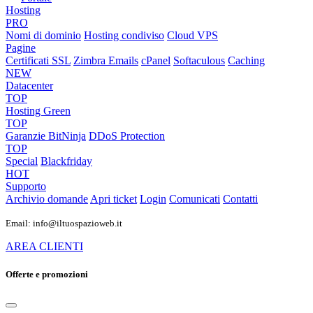
Hosting
PRO
Nomi di dominio
Hosting condiviso
Cloud VPS
Pagine
Certificati SSL
Zimbra Emails
cPanel
Softaculous
Caching
NEW
Datacenter
TOP
Hosting Green
TOP
Garanzie
BitNinja
DDoS Protection
TOP
Special
Blackfriday
HOT
Supporto
Archivio domande
Apri ticket
Login
Comunicati
Contatti
Email: info@iltuospazioweb.it
AREA CLIENTI
Offerte e promozioni