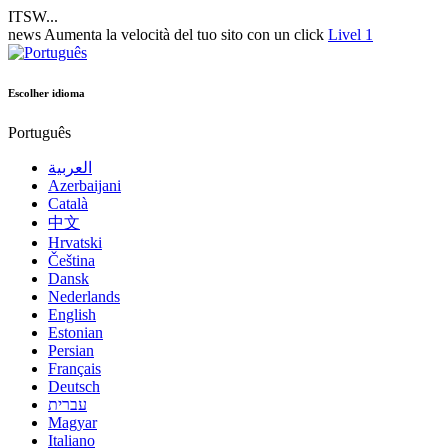
ITSW...
news
Aumenta la velocità del tuo sito con un click
Livel 1
Escolher idioma
Português
العربية
Azerbaijani
Català
中文
Hrvatski
Čeština
Dansk
Nederlands
English
Estonian
Persian
Français
Deutsch
עברית
Magyar
Italiano