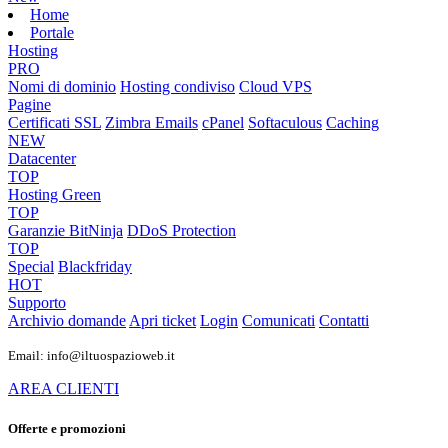
Home
Portale
Hosting
PRO
Nomi di dominio
Hosting condiviso
Cloud VPS
Pagine
Certificati SSL
Zimbra Emails
cPanel
Softaculous
Caching
NEW
Datacenter
TOP
Hosting Green
TOP
Garanzie
BitNinja
DDoS Protection
TOP
Special
Blackfriday
HOT
Supporto
Archivio domande
Apri ticket
Login
Comunicati
Contatti
Email: info@iltuospazioweb.it
AREA CLIENTI
Offerte e promozioni