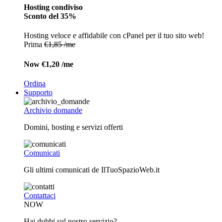
Hosting condiviso
Sconto del 35%
Hosting veloce e affidabile con cPanel per il tuo sito web!
Prima
€1,85 /me
Now
€1,20 /me
Ordina
Supporto
Archivio domande
Domini, hosting e servizi offerti
Comunicati
Gli ultimi comunicati de IlTuoSpazioWeb.it
Contattaci
NOW
Hai dubbi sul nostro servizio?