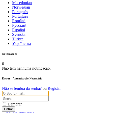
Macedonian
Norwegian
Português
Português
Română
Русский
Español
Svenska
Türkçe
Українська
Notificações
0
Não tem nenhuma notificação.
Entrar
- Autenticação Necessária
Não se lembra da senha?
ou
Registar
Lembrar