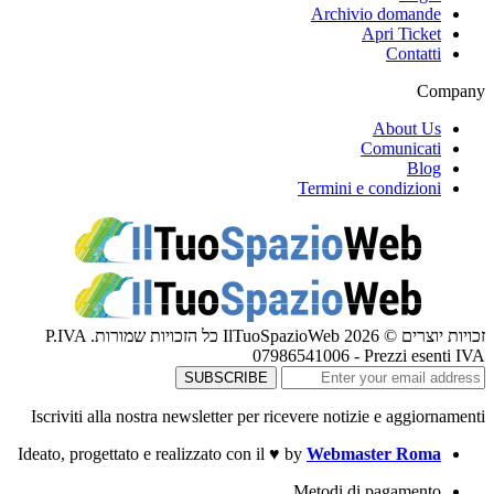
Archivio domande
Apri Ticket
Contatti
Company
About Us
Comunicati
Blog
Termini e condizioni
זכויות יוצרים © 2026 IlTuoSpazioWeb כל הזכויות שמורות. P.IVA
07986541006 - Prezzi esenti IVA
Iscriviti alla nostra newsletter per ricevere notizie e aggiornamenti
Ideato, progettato e realizzato con il
♥
by
Webmaster Roma
Metodi di pagamento