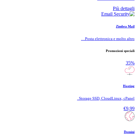
Più dettagli
Zimbra Mail
Posta elettronica e molto altro…
Promozioni speciali
35%
Hosting
Storage SSD, CloudLinux, cPanel..
€9,99
Domini