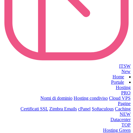
ITSW
New
Home
Portale
Hosting
PRO
Nomi di dominio
Hosting condiviso
Cloud VPS
Pagine
Certificati SSL
Zimbra Emails
cPanel
Softaculous
Caching
NEW
Datacenter
TOP
Hosting Green