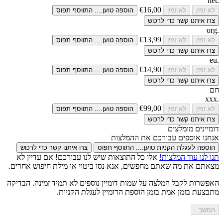
.net
€16,00
לא זמין
לא זמין
הוספה
טוען....
התווסף
תפוס
צרו איתנו קשר כדי לרכוש
.org
€13,99
לא זמין
לא זמין
הוספה
טוען....
התווסף
תפוס
צרו איתנו קשר כדי לרכוש
.eu
€14,90
לא זמין
לא זמין
הוספה
טוען....
התווסף
תפוס
צרו איתנו קשר כדי לרכוש
חם
.xxx
€99,00
לא זמין
לא זמין
הוספה
טוען....
התווסף
תפוס
צרו איתנו קשר כדי לרכוש
דומיינים מומלצים
אנחנו אוספים עבורכם את ההמלצות
הוספה לעגלת הקניות
טוען....
התווסף
תפוס
צרו איתנו קשר כדי לרכוש
תנו לנו עוד המלצות!
אלו כל התוצאות שיש לנו עבורכם! אם עדיין לא
מצאתם את מה שאתם מחפשים, אנא נסו ביטוי או מילת חיפוש אחרים.
האפשרות לקבל המלצה על שמות דומיין נוספים לא תמיד זמינה. הבדיקה
מתבצעת בזמן אמת בזמן הוספת הדומיין לעגלת הקניות.
המשך