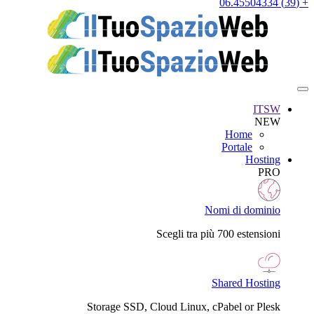
+ (39) 06.45504334
ITSW
NEW
Home
Portale
Hosting
PRO
Nomi di dominio
Scegli tra più 700 estensioni
Shared Hosting
Storage SSD, Cloud Linux, cPabel or Plesk