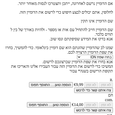
אם הדומיין נרשם לאחרונה, ייתכן ותצטרכו לנסות מאוחר יותר.
לחלופין, אתם יכולים לבצע חיפוש כדי לרשום את הדומיין הזה.
שם הדומיין אינו תקין
שם הדומיין חייב להתחיל עם אות או מספר -
ולהיות באורך של בין
ל
תווים בלבד.
אנא בדקו את המידע שסיפקתם ונסו שוב.
שמנו לב שהדומיין שהזנתם הוא שם דומיין בינלאומי. כדי להמשיך, בחרו
את שפת הדומיין הרצויה לכם.
אנא בחרו את שפת הדומיין שברצונכם לרשום.
המשיכו כדי לרשום את הדומיין הזה עבור
העבירו אלינו והאריכו את
תקופת הרישום בשנה* עבור
.it
€9,99
לא זמין
לא זמין
הוספה
טוען....
התווסף
תפוס
צרו איתנו קשר כדי לרכוש
חם
.com
€14,00
לא זמין
לא זמין
הוספה
טוען....
התווסף
תפוס
צרו איתנו קשר כדי לרכוש