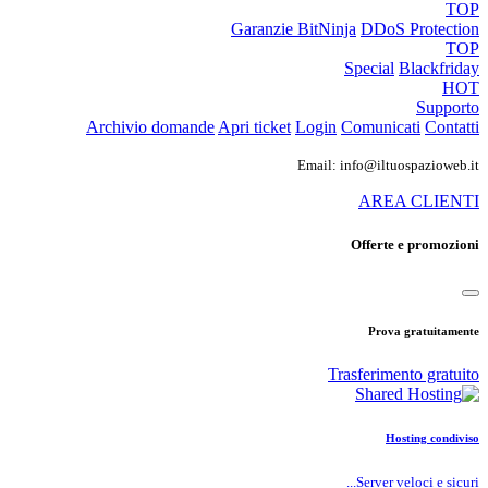
TOP
Garanzie
BitNinja
DDoS Protection
TOP
Special
Blackfriday
HOT
Supporto
Archivio domande
Apri ticket
Login
Comunicati
Contatti
Email: info@iltuospazioweb.it
AREA CLIENTI
Offerte e promozioni
Prova gratuitamente
Trasferimento gratuito
Hosting condiviso
Server veloci e sicuri...