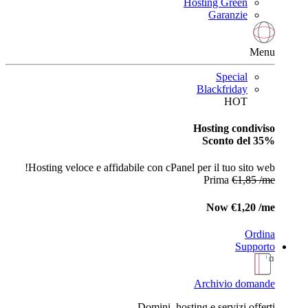
Hosting Green
Garanzie
Menu
Special
Blackfriday
HOT
Hosting condiviso
Sconto del 35%
Hosting veloce e affidabile con cPanel per il tuo sito web!
Prima
€1,85 /me
Now
€1,20 /me
Ordina
Supporto
Archivio domande
Domini, hosting e servizi offerti