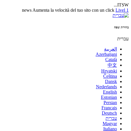
ITSW...
news
Aumenta la velocità del tuo sito con un click
Livel 1
בחירת שפה
עברית
العربية
Azerbaijani
Català
中文
Hrvatski
Čeština
Dansk
Nederlands
English
Estonian
Persian
Français
Deutsch
עברית
Magyar
Italiano