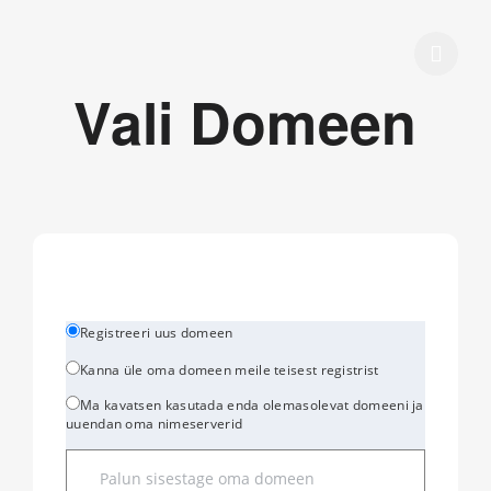
Vali Domeen
Registreeri uus domeen
Kanna üle oma domeen meile teisest registrist
Ma kavatsen kasutada enda olemasolevat domeeni ja
uuendan oma nimeserverid