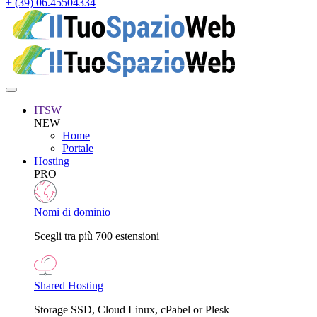
+ (39) 06.45504334
ITSW
NEW
Home
Portale
Hosting
PRO
Nomi di dominio
Scegli tra più 700 estensioni
Shared Hosting
Storage SSD, Cloud Linux, cPabel or Plesk