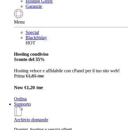
Hosting Green
Garanzie
Menu
Special
Blackfriday
HOT
Hosting condiviso
Sconto del 35%
Hosting veloce e affidabile con cPanel per il tuo sito web!
Prima
€1,85 /me
Now
€1,20 /me
Ordina
Supporto
Archivio domande
Domini, hosting e servizi offerti