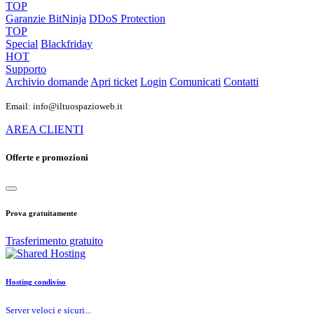
TOP
Garanzie
BitNinja
DDoS Protection
TOP
Special
Blackfriday
HOT
Supporto
Archivio domande
Apri ticket
Login
Comunicati
Contatti
Email: info@iltuospazioweb.it
AREA CLIENTI
Offerte e promozioni
Prova gratuitamente
Trasferimento gratuito
Hosting condiviso
Server veloci e sicuri...