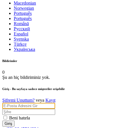
Macedonian
Norwegian
Português
Português
Română
Русский
Español
Svenska
Türkçe
Українська
Bildirimler
0
Şu an hiç bildiriminiz yok.
Giriş
- Bu sayfaya sadece müşteriler erişebilir
Şifremi Unuttum?
veya
Kayıt
Beni hatırla