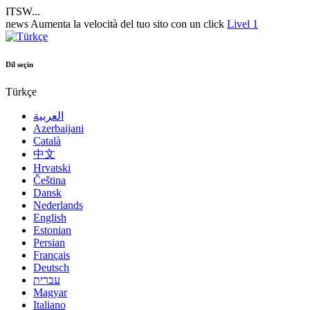
ITSW...
news
Aumenta la velocità del tuo sito con un click
Livel 1
Dil seçin
Türkçe
العربية
Azerbaijani
Català
中文
Hrvatski
Čeština
Dansk
Nederlands
English
Estonian
Persian
Français
Deutsch
עברית
Magyar
Italiano