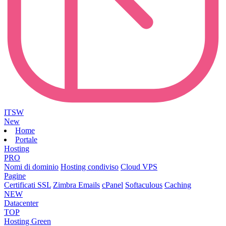
ITSW
New
Home
Portale
Hosting
PRO
Nomi di dominio
Hosting condiviso
Cloud VPS
Pagine
Certificati SSL
Zimbra Emails
cPanel
Softaculous
Caching
NEW
Datacenter
TOP
Hosting Green