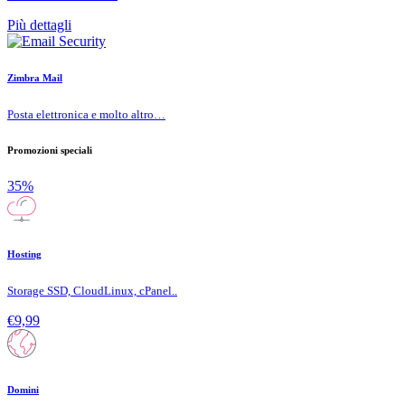
Più dettagli
Zimbra Mail
Posta elettronica e molto altro…
Promozioni speciali
35%
Hosting
Storage SSD, CloudLinux, cPanel..
€9,99
Domini