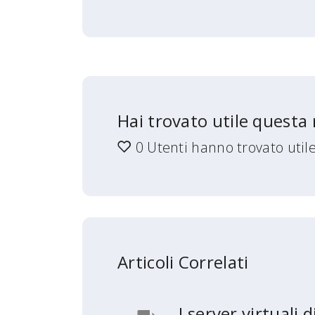
Hai trovato utile questa 
0 Utenti hanno trovato util
Articoli Correlati
I server virtuali