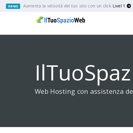
Aumenta la velocità del tuo sito con un click
Livel 1
news
IlTuoSpaz
Web Hosting con assistenza de