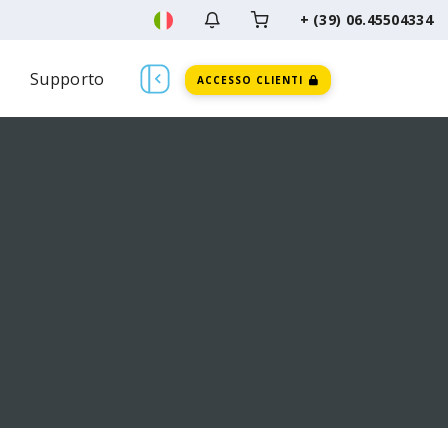
+ (39) 06.45504334
Supporto
ACCESSO CLIENTI