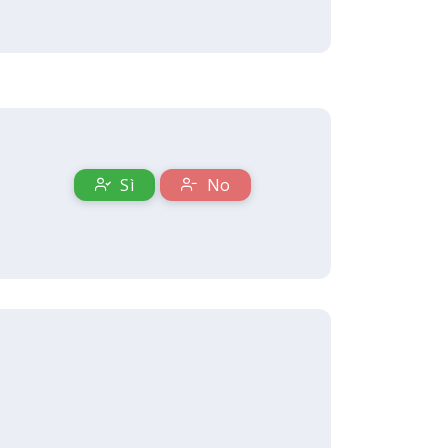
Sì
No