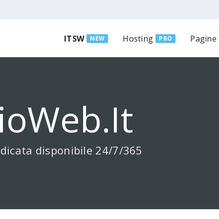
ITSW
Hosting
Pagine
NEW
PRO
ioWeb.it
dicata disponibile 24/7/365