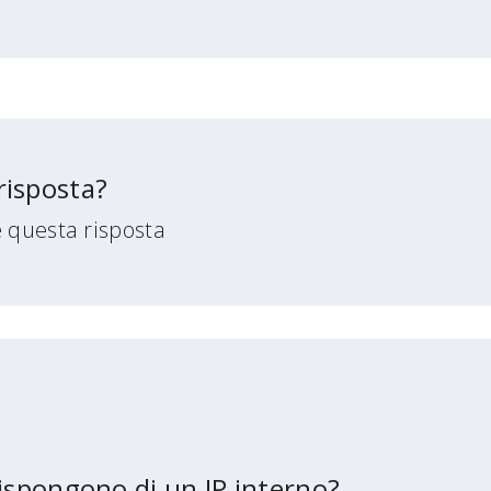
risposta?
e questa risposta
 dispongono di un IP interno?