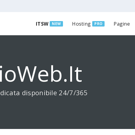
ITSW
Hosting
Pagine
NEW
PRO
ioWeb.it
dicata disponibile 24/7/365