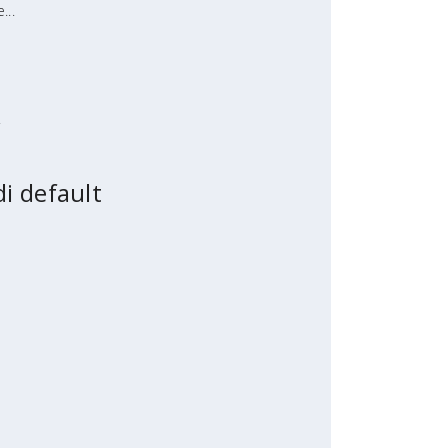
...
.
di default