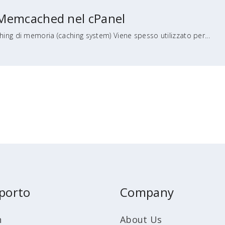
Memcached nel cPanel
ng di memoria (caching system) Viene spesso utilizzato per...
porto
Company
n
About Us