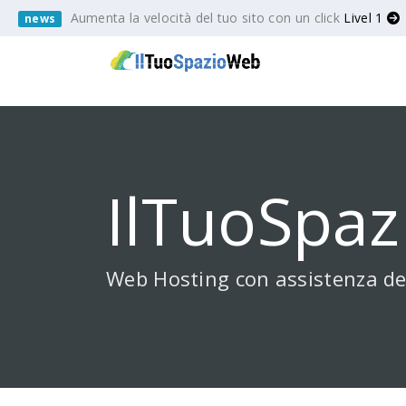
Aumenta la velocità del tuo sito con un click
Livel 1
news
IlTuoSpaz
Web Hosting con assistenza de