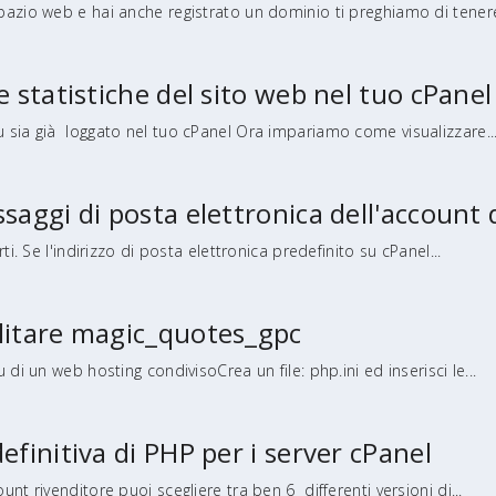
azio web e hai anche registrato un dominio ti preghiamo di tenere
e statistiche del sito web nel tuo cPanel
sia già loggato nel tuo cPanel Ora impariamo come visualizzare..
saggi di posta elettronica dell'account 
i. Se l'indirizzo di posta elettronica predefinito su cPanel...
litare magic_quotes_gpc
di un web hosting condivisoCrea un file: php.ini ed inserisci le...
efinitiva di PHP per i server cPanel
t rivenditore puoi scegliere tra ben 6 differenti versioni di...