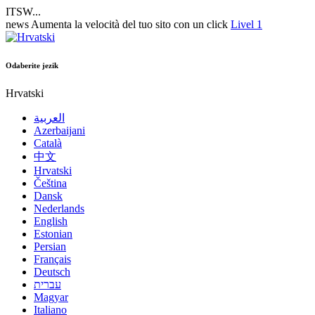
ITSW...
news
Aumenta la velocità del tuo sito con un click
Livel 1
Odaberite jezik
Hrvatski
العربية
Azerbaijani
Català
中文
Hrvatski
Čeština
Dansk
Nederlands
English
Estonian
Persian
Français
Deutsch
עברית
Magyar
Italiano