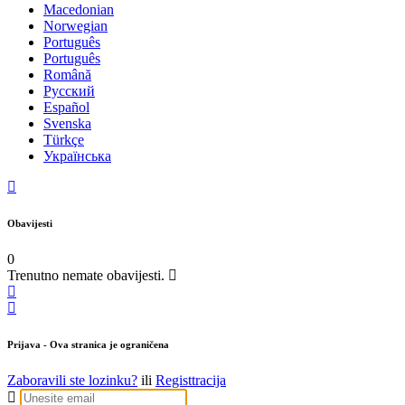
Macedonian
Norwegian
Português
Português
Română
Русский
Español
Svenska
Türkçe
Українська
Obavijesti
0
Trenutno nemate obavijesti.
Prijava
- Ova stranica je ograničena
Zaboravili ste lozinku?
ili
Registtracija