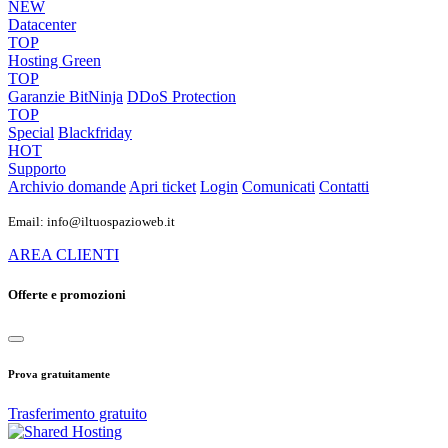
NEW
Datacenter
TOP
Hosting Green
TOP
Garanzie
BitNinja
DDoS Protection
TOP
Special
Blackfriday
HOT
Supporto
Archivio domande
Apri ticket
Login
Comunicati
Contatti
Email: info@iltuospazioweb.it
AREA CLIENTI
Offerte e promozioni
Prova gratuitamente
Trasferimento gratuito