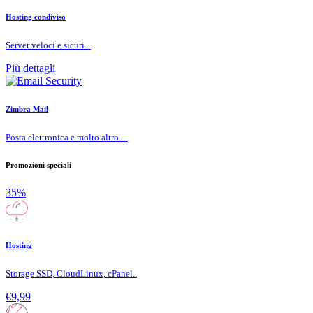
Hosting condiviso
Server veloci e sicuri...
Più dettagli
Zimbra Mail
Posta elettronica e molto altro…
Promozioni speciali
35%
Hosting
Storage SSD, CloudLinux, cPanel..
€9,99