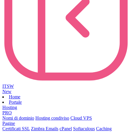
ITSW
New
Home
Portale
Hosting
PRO
Nomi di dominio
Hosting condiviso
Cloud VPS
Pagine
Certificati SSL
Zimbra Emails
cPanel
Softaculous
Caching